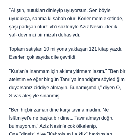
"Alıştın, nutukları dinleyip uyuyorsun. Sen böyle
uyudukça, sanma ki sabah olur! Körler memleketinde,
şaşı padişah olur!" vb'i sözleriyle Aziz Nesin -dedik
ya!- devrimci bir mizah dehasıydı.
Toplam satışları 10 milyona yaklaşan 121 kitap yazdı.
Eserleri çok sayıda dile çevrildi.
"Kur'an'a inanmam için aklımı yitirmem lazım." "Ben bir
ateistim ve eğer bir gün Tanrı'ya inandığımı söylediğimi
duyarsanız ciddiye almayın. Bunamışımdır," diyen O,
Sivas ateşiyle sınanmışı.
"Ben hiçbir zaman dine karşı tavır almadım. Ne
İslâmiyet'e ne başka bir dine... Tavır almayı doğru
bulmuyorum," Aziz Nesin'e çok öfkelenip,
Ona "dinsiz" diye "Kahrolsun Laiklik" haykırışları