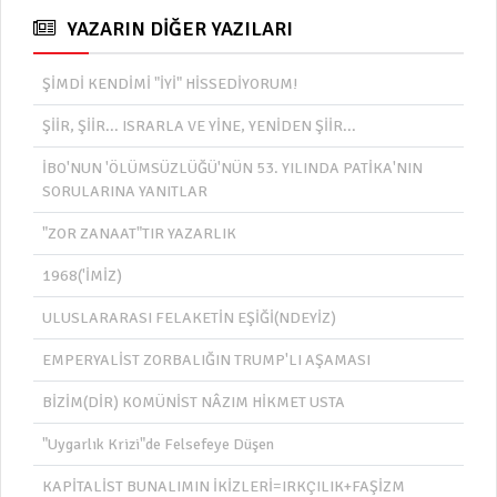
YAZARIN DİĞER YAZILARI
ŞİMDİ KENDİMİ "İYİ" HİSSEDİYORUM!
ŞİİR, ŞİİR... ISRARLA VE YİNE, YENİDEN ŞİİR...
İBO'NUN 'ÖLÜMSÜZLÜĞÜ'NÜN 53. YILINDA PATİKA'NIN
SORULARINA YANITLAR
"ZOR ZANAAT"TIR YAZARLIK
1968('İMİZ)
ULUSLARARASI FELAKETİN EŞİĞİ(NDEYİZ)
EMPERYALİST ZORBALIĞIN TRUMP'LI AŞAMASI
BİZİM(DİR) KOMÜNİST NÂZIM HİKMET USTA
"Uygarlık Krizi"de Felsefeye Düşen
KAPİTALİST BUNALIMIN İKİZLERİ=IRKÇILIK+FAŞİZM