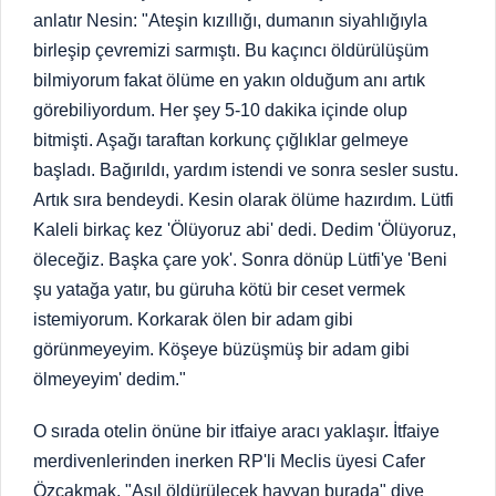
anlatır Nesin: "Ateşin kızıllığı, dumanın siyahlığıyla
birleşip çevremizi sarmıştı. Bu kaçıncı öldürülüşüm
bilmiyorum fakat ölüme en yakın olduğum anı artık
görebiliyordum. Her şey 5-10 dakika içinde olup
bitmişti. Aşağı taraftan korkunç çığlıklar gelmeye
başladı. Bağırıldı, yardım istendi ve sonra sesler sustu.
Artık sıra bendeydi. Kesin olarak ölüme hazırdım. Lütfi
Kaleli birkaç kez 'Ölüyoruz abi' dedi. Dedim 'Ölüyoruz,
öleceğiz. Başka çare yok'. Sonra dönüp Lütfi'ye 'Beni
şu yatağa yatır, bu güruha kötü bir ceset vermek
istemiyorum. Korkarak ölen bir adam gibi
görünmeyeyim. Köşeye büzüşmüş bir adam gibi
ölmeyeyim' dedim."
O sırada otelin önüne bir itfaiye aracı yaklaşır. İtfaiye
merdivenlerinden inerken RP'li Meclis üyesi Cafer
Özçakmak, "Asıl öldürülecek hayvan burada" diye