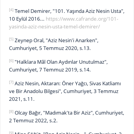
[4]
Temel Demirer, "101. Yaşında Aziz Nesin Usta",
10 Eylül 2016...
https://www.cafrande.org/101-
yasinda-aziz-nesin-usta-temel-demirer/
[5]
Zeynep Oral, "Aziz Nesin'i Anarken",
Cumhuriyet, 5 Temmuz 2020, s.13.
[6]
"Halklara Mâl Olan Aydınlar Unutulmaz",
Cumhuriyet, 7 Temmuz 2019, s.14.
[7]
Aziz Nesin, Aktaran: Öner Yağcı, Sivas Katliamı
ve Bir Anadolu Bilgesi", Cumhuriyet, 3 Temmuz
2021, s.11.
[8]
Olcay Bağır, "Madımak'ta Bir Aziz", Cumhuriyet,
2 Temmuz 2022, s.2.
[9]