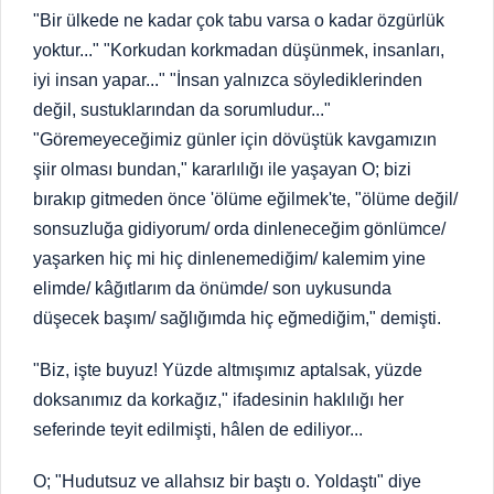
"Bir ülkede ne kadar çok tabu varsa o kadar özgürlük
yoktur..." "Korkudan korkmadan düşünmek, insanları,
iyi insan yapar..." "İnsan yalnızca söylediklerinden
değil, sustuklarından da sorumludur..."
"Göremeyeceğimiz günler için dövüştük kavgamızın
şiir olması bundan," kararlılığı ile yaşayan O; bizi
bırakıp gitmeden önce 'ölüme eğilmek'te, "ölüme değil/
sonsuzluğa gidiyorum/ orda dinleneceğim gönlümce/
yaşarken hiç mi hiç dinlenemediğim/ kalemim yine
elimde/ kâğıtlarım da önümde/ son uykusunda
düşecek başım/ sağlığımda hiç eğmediğim," demişti.
"Biz, işte buyuz! Yüzde altmışımız aptalsak, yüzde
doksanımız da korkağız," ifadesinin haklılığı her
seferinde teyit edilmişti, hâlen de ediliyor...
O; "Hudutsuz ve allahsız bir baştı o. Yoldaştı" diye