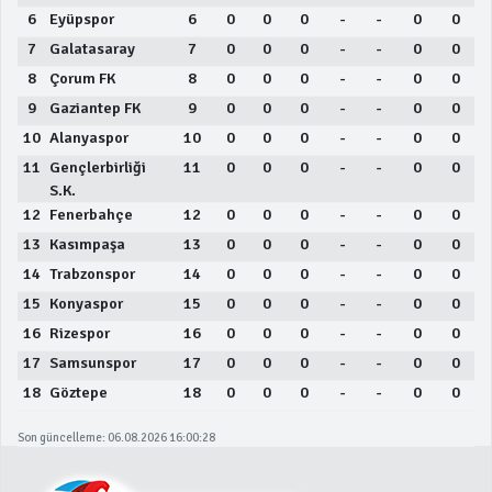
6
Eyüpspor
6
0
0
0
-
-
0
0
7
Galatasaray
7
0
0
0
-
-
0
0
8
Çorum FK
8
0
0
0
-
-
0
0
9
Gaziantep FK
9
0
0
0
-
-
0
0
10
Alanyaspor
10
0
0
0
-
-
0
0
11
Gençlerbirliği
11
0
0
0
-
-
0
0
S.K.
12
Fenerbahçe
12
0
0
0
-
-
0
0
13
Kasımpaşa
13
0
0
0
-
-
0
0
14
Trabzonspor
14
0
0
0
-
-
0
0
15
Konyaspor
15
0
0
0
-
-
0
0
16
Rizespor
16
0
0
0
-
-
0
0
17
Samsunspor
17
0
0
0
-
-
0
0
18
Göztepe
18
0
0
0
-
-
0
0
Son güncelleme: 06.08.2026 16:00:28