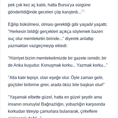
pek çok kez aç kaldı, hatta Bursa'ya sürgüne
[4]
gönderildiğinde geceleri çöp karıştırdı...
Eğilip bükülmesi, olması gerektiği gibi yaşadı/ yaşattı;
"Herkesin bildiği gerçekleri açıkça söylemek bazen
suç olur memleketin birinde..." diyerek anlattıp
yazmaktan vazgeçmeyip ekledi:
"Hürriyet bizim memleketimizde bir gazete ismidir, bir
de Anka kuşudur. Konuşmak korku... Yazmak korku..."
"Atla katır tepişir, olan eşeğe olur. Öyle zaman gelir,
güçlüler birbirine girer, arada öküz bile başkan olur!"
"Yaşamak elbette güzel, hatta en güzel şeydir ama
insanın onuruyla! Bağnazlığın, yobazlığın karşısında
korkudan titreyip çamurlara bulanarak, çirkeflere