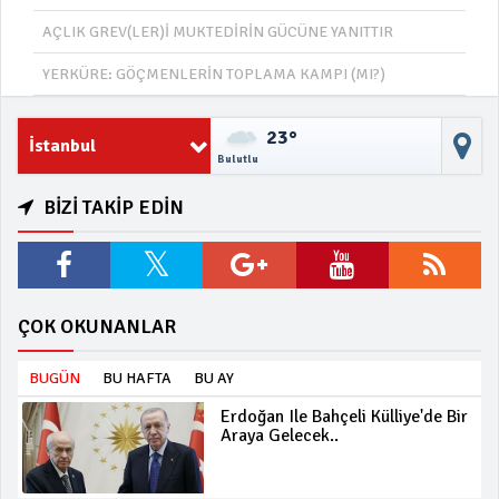
AÇLIK GREV(LER)İ MUKTEDİRİN GÜCÜNE YANITTIR
YERKÜRE: GÖÇMENLERİN TOPLAMA KAMPI (MI?)
23°
İstanbul
Bulutlu
BİZİ TAKİP EDİN
ÇOK OKUNANLAR
BUGÜN
BU HAFTA
BU AY
Erdoğan Ile Bahçeli Külliye'de Bir
Araya Gelecek..