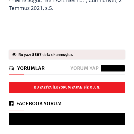
Mine Söğüt, "Ben Aziz Nesin...", Cumhuriyet, 2
Temmuz 2021, s.5.
Bu yazı
8807
defa okunmuştur.
YORUMLAR
YORUM YAP
0 Yorum
BU YAZI'YA ILK YORUM YAPAN SIZ OLUN.
FACEBOOK YORUM
Yorum