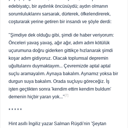
edebiyatçı, bir aydınlık öncüsüydü; aydın olmanın
sorumluluklarını sarsarak, dürterek, öfkelendirerek,
coşturarak yerine getiren bir insandı ve şöyle derdi:
"Şimdiye dek olduğu gibi, şimdi de haber veriyorum:
Önceleri yavaş yavaş, ağır ağır, adım adım kötülük
uçurumuna doğru giderken gittikçe hızlanarak şimdi
koşar adım gidiyoruz. Olacak toplumsal depremin
uğultularını duymaktayım... Çevremizde aptal aptal
suçlu aramayalım. Aynaya bakalım. Aynamız yoksa bir
durgun suya bakalım. Orada suçluyu göreceğiz. İş
işten geçtikten sonra 'kendim ettim kendim buldum'
[7]
demenin hiçbir yararı yok..."
* * * * *
Hint asıllı İngiliz yazar Salman Rüşdi'nin 'Şeytan