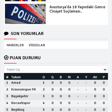
Avusturya'da 18 Yaşındaki Gence
Cinayet Suçlaması..
SON YORUMLAR
HABERLER
VİDEOLAR
PUAN DURUMU
Süper Lig
#
Takım
O
G
B
M
A
Y
AV
P
1
Amed
1
0
0
0
-
-
0
0
2
Erzurumspor FK
2
0
0
0
-
-
0
0
3
Başakşehir
3
0
0
0
-
-
0
0
4
Kocaelispor
4
0
0
0
-
-
0
0
5
Beşiktaş
5
0
0
0
-
-
0
0