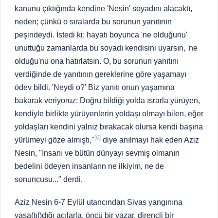
kanunu çıktığında kendine 'Nesin' soyadını alacaktı,
neden; çünkü o sıralarda bu sorunun yanıtının
peşindeydi. İstedi ki; hayatı boyunca 'ne olduğunu'
unuttuğu zamanlarda bu soyadı kendisini uyarsın, 'ne
olduğu'nu ona hatırlatsın. O, bu sorunun yanıtını
verdiğinde de yanıtının gereklerine göre yaşamayı
ödev bildi. 'Neydi o?' Biz yanıtı onun yaşamına
bakarak veriyoruz: Doğru bildiği yolda ısrarla yürüyen,
kendiyle birlikte yürüyenlerin yoldaşı olmayı bilen, eğer
yoldaşları kendini yalnız bırakacak olursa kendi başına
[6]
yürümeyi göze almıştı,"
diye anılmayı hak eden Aziz
Nesin, "İnsanı ve bütün dünyayı sevmiş olmanın
bedelini ödeyen insanların ne ilkiyim, ne de
sonuncusu..." derdi.
Aziz Nesin 6-7 Eylül utancından Sivas yangınına
yaşa(tıl)dığı acılarla, öncü bir yazar, dirençli bir