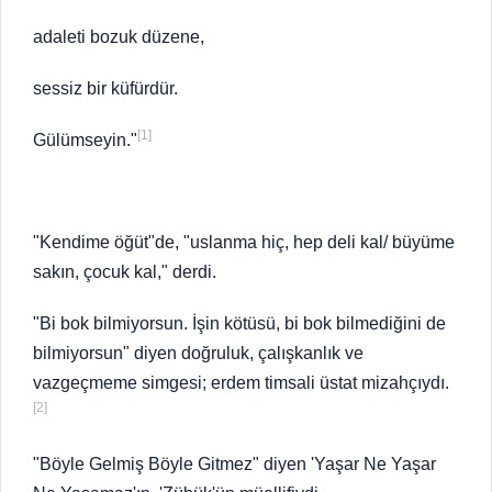
adaleti bozuk düzene,
sessiz bir küfürdür.
[1]
Gülümseyin."
"Kendime öğüt"de, "uslanma hiç, hep deli kal/ büyüme
sakın, çocuk kal," derdi.
"Bi bok bilmiyorsun. İşin kötüsü, bi bok bilmediğini de
bilmiyorsun" diyen doğruluk, çalışkanlık ve
vazgeçmeme simgesi; erdem timsali üstat mizahçıydı.
[2]
"Böyle Gelmiş Böyle Gitmez" diyen 'Yaşar Ne Yaşar