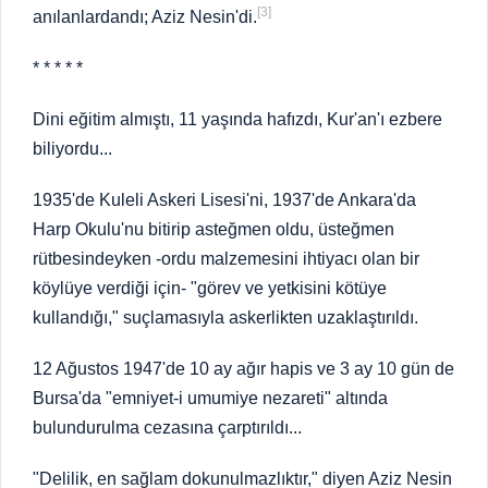
[3]
anılanlardandı; Aziz Nesin'di.
* * * * *
Dini eğitim almıştı, 11 yaşında hafızdı, Kur'an'ı ezbere
biliyordu...
1935'de Kuleli Askeri Lisesi'ni, 1937'de Ankara'da
Harp Okulu'nu bitirip asteğmen oldu, üsteğmen
rütbesindeyken -ordu malzemesini ihtiyacı olan bir
köylüye verdiği için- "görev ve yetkisini kötüye
kullandığı," suçlamasıyla askerlikten uzaklaştırıldı.
12 Ağustos 1947'de 10 ay ağır hapis ve 3 ay 10 gün de
Bursa'da "emniyet-i umumiye nezareti" altında
bulundurulma cezasına çarptırıldı...
"Delilik, en sağlam dokunulmazlıktır," diyen Aziz Nesin