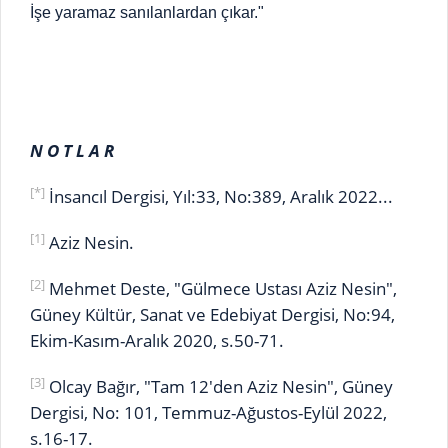
İşe yaramaz sanılanlardan çıkar."
N O T L A R
[*]
İnsancıl Dergisi, Yıl:33, No:389, Aralık 2022...
[1]
Aziz Nesin.
[2]
Mehmet Deste, "Gülmece Ustası Aziz Nesin",
Güney Kültür, Sanat ve Edebiyat Dergisi, No:94,
Ekim-Kasım-Aralık 2020, s.50-71.
[3]
Olcay Bağır, "Tam 12'den Aziz Nesin", Güney
Dergisi, No: 101, Temmuz-Ağustos-Eylül 2022,
s.16-17.