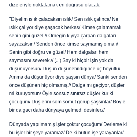
dizeleriyle noktalamak en doğrusu olacak:
"Diyelim ıslık çalacaksın ıslık/ Sen ıslık çalınca/ Ne
ıslık çalıyor diye şaşacak herkes/ Kimse çalamamalı
senin gibi güzel.// Örneğin kıyıya çarpan dalgaları
sayacaksın/ Senden önce kimse saymamış olmalı/
Senin gibi doğru ve güzel/ Hem dalgaları hem
saymasını severek.// (...) Say ki hiçbir işin yok da
düşünüyorsun/ Düşün düşünebildiğince üç boyutlu/
Amma da düşünüyor diye şaşsın dünya/ Sanki senden
önce düşünen hiç olmamış.// Dalga mı geçiyor, düşler
mi kuruyorsun/ Öyle sonsuz sınırsız düşler kur ki
çocuğum/ Düşlerini som somut görüp şaşsınlar/ Böyle
bir dalgacı daha dünyaya gelmedi desinler.//
Dünyada yapılmamış işler çoktur çocuğum/ Derlerse ki
bu işler bir şeye yaramaz/ De ki bütün işe yarayanlar/