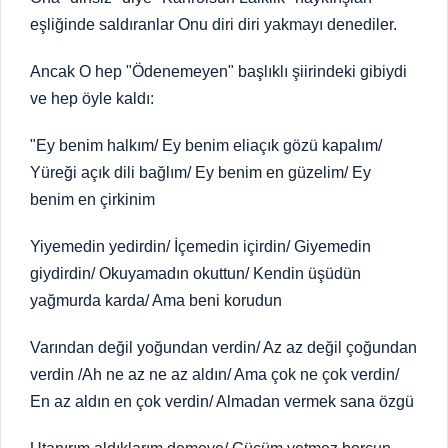
eşliğinde saldıranlar Onu diri diri yakmayı denediler.
Ancak O hep "Ödenemeyen" başlıklı şiirindeki gibiydi
ve hep öyle kaldı:
"Ey benim halkım/ Ey benim eliaçık gözü kapalım/
Yüreği açık dili bağlım/ Ey benim en güzelim/ Ey
benim en çirkinim
Yiyemedin yedirdin/ İçemedin içirdin/ Giyemedin
giydirdin/ Okuyamadın okuttun/ Kendin üşüdün
yağmurda karda/ Ama beni korudun
Varından değil yoğundan verdin/ Az az değil çoğundan
verdin /Ah ne az ne az aldın/ Ama çok ne çok verdin/
En az aldın en çok verdin/ Almadan vermek sana özgü