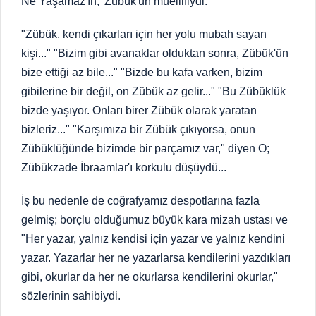
Ne Yaşamaz'ın, 'Zübük'ün müellifiydi.
"Zübük, kendi çıkarları için her yolu mubah sayan
kişi..." "Bizim gibi avanaklar olduktan sonra, Zübük'ün
bize ettiği az bile..." "Bizde bu kafa varken, bizim
gibilerine bir değil, on Zübük az gelir..." "Bu Zübüklük
bizde yaşıyor. Onları birer Zübük olarak yaratan
bizleriz..." "Karşımıza bir Zübük çıkıyorsa, onun
Zübüklüğünde bizimde bir parçamız var," diyen O;
Zübükzade İbraamlar'ı korkulu düşüydü...
İş bu nedenle de coğrafyamız despotlarına fazla
gelmiş; borçlu olduğumuz büyük kara mizah ustası ve
"Her yazar, yalnız kendisi için yazar ve yalnız kendini
yazar. Yazarlar her ne yazarlarsa kendilerini yazdıkları
gibi, okurlar da her ne okurlarsa kendilerini okurlar,"
sözlerinin sahibiydi.