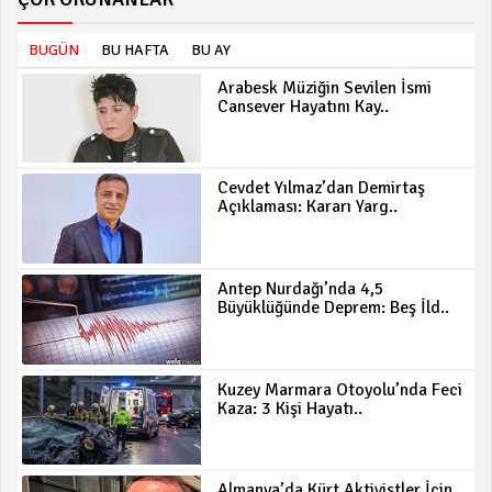
BUGÜN
BU HAFTA
BU AY
Arabesk Müziğin Sevilen İsmi
Cansever Hayatını Kay..
Cevdet Yılmaz’dan Demirtaş
Açıklaması: Kararı Yarg..
Antep Nurdağı’nda 4,5
Büyüklüğünde Deprem: Beş İld..
Kuzey Marmara Otoyolu’nda Feci
Kaza: 3 Kişi Hayatı..
Almanya’da Kürt Aktivistler İçin