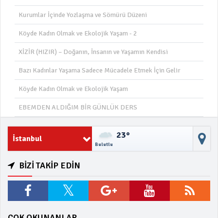
Kurumlar İçinde Yozlaşma ve Sömürü Düzeni
Köyde Kadın Olmak ve Ekolojik Yaşam - 2
XİZİR (HIZIR) – Doğanın, İnsanın ve Yaşamın Kendisi
Bazı Kadınlar Yaşama Sadece Mücadele Etmek İçin Gelir
Köyde Kadın Olmak ve Ekolojik Yaşam
EBEMDEN ALDIĞIM BİR GÜNLÜK DERS
23°
İstanbul
Bulutlu
BİZİ TAKİP EDİN
ÇOK OKUNANLAR