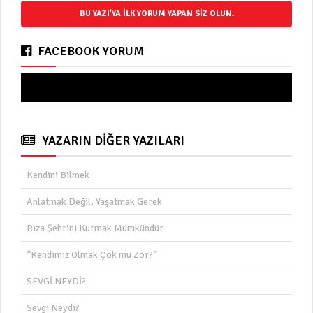
BU YAZI'YA ILK YORUM YAPAN SIZ OLUN.
FACEBOOK YORUM
Yorum
YAZARIN DİĞER YAZILARI
Kendini Bilmek
Anlatmak Değil, Yaşatmak Gerek
Rıza Şehrini Kurmak Mümkündür
“Kendimiz Olmak Çok mu Zor?”
SEVGİ NEYDİ?
Sevgi Neydi?