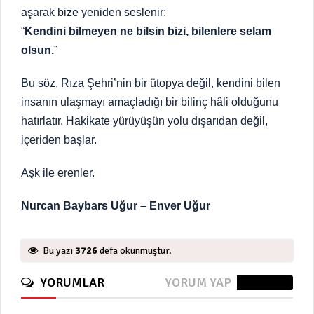
aşarak bize yeniden seslenir:
“
Kendini bilmeyen ne bilsin bizi, bilenlere selam
olsun.
”
Bu söz, Rıza Şehri’nin bir ütopya değil, kendini bilen
insanın ulaşmayı amaçladığı bir bilinç hâli olduğunu
hatırlatır. Hakikate yürüyüşün yolu dışarıdan değil,
içeriden başlar.
Aşk ile erenler.
Nurcan Baybars Uğur – Enver Uğur
Bu yazı
3726
defa okunmuştur.
YORUMLAR
YORUM YAP
0 Yorum