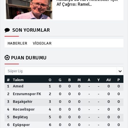
Af Çağrısı: Ramel..
SON YORUMLAR
HABERLER
VİDEOLAR
PUAN DURUMU
Süper Lig
#
Takım
O
G
B
M
A
Y
AV
P
1
Amed
1
0
0
0
-
-
0
0
2
Erzurumspor FK
2
0
0
0
-
-
0
0
3
Başakşehir
3
0
0
0
-
-
0
0
4
Kocaelispor
4
0
0
0
-
-
0
0
5
Beşiktaş
5
0
0
0
-
-
0
0
6
Eyüpspor
6
0
0
0
-
-
0
0