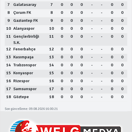
7
Galatasaray
7
0
0
0
-
-
0
0
8
Çorum FK
8
0
0
0
-
-
0
0
9
Gaziantep FK
9
0
0
0
-
-
0
0
10
Alanyaspor
10
0
0
0
-
-
0
0
11
Gençlerbirliği
11
0
0
0
-
-
0
0
S.K.
12
Fenerbahçe
12
0
0
0
-
-
0
0
13
Kasımpaşa
13
0
0
0
-
-
0
0
14
Trabzonspor
14
0
0
0
-
-
0
0
15
Konyaspor
15
0
0
0
-
-
0
0
16
Rizespor
16
0
0
0
-
-
0
0
17
Samsunspor
17
0
0
0
-
-
0
0
18
Göztepe
18
0
0
0
-
-
0
0
Son güncelleme: 09.08.2026 16:00:21