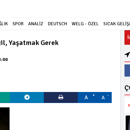
ĞLIK
SPOR
ANALİZ
DEUTSCH
WELG - ÖZEL
SICAK GELİ
İ
il, Yaşatmak Gerek
3:00
Ç
A
A