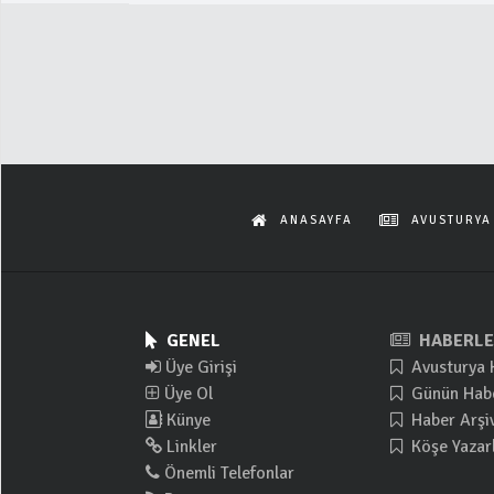
ANASAYFA
AVUSTURYA
GENEL
HABERLE
Üye Girişi
Avusturya 
Üye Ol
Günün Habe
Künye
Haber Arşiv
Linkler
Köşe Yazarl
Önemli Telefonlar