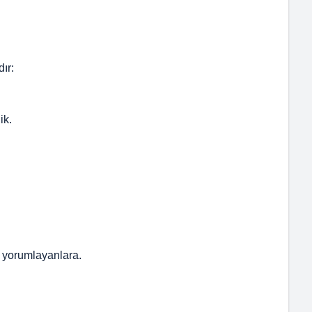
ır:
ik.
z yorumlayanlara.