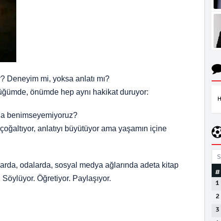
ir? Deneyim mi, yoksa anlatı mı?
üğümde, önümde hep aynı hakikat duruyor:
H
mda benimseyemiyoruz?
çoğaltıyor, anlatıyı büyütüyor ama yaşamın içine
S
rda, odalarda, sosyal medya ağlarında adeta kitap
#
. Söylüyor. Öğretiyor. Paylaşıyor.
1
2
3