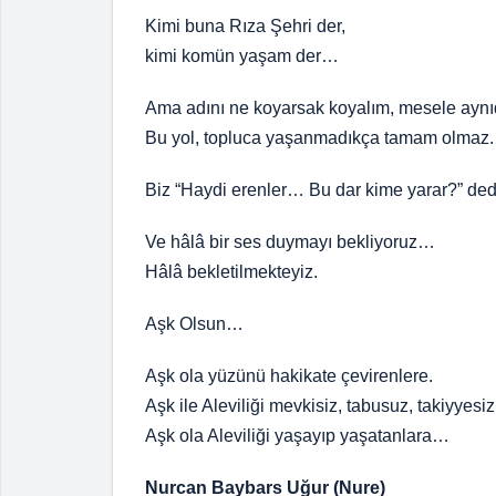
Kimi buna Rıza Şehri der,
kimi komün yaşam der…
Ama adını ne koyarsak koyalım, mesele aynıd
Bu yol, topluca yaşanmadıkça tamam olmaz.
Biz “Haydi erenler… Bu dar kime yarar?” ded
Ve hâlâ bir ses duymayı bekliyoruz…
Hâlâ bekletilmekteyiz.
Aşk Olsun…
Aşk ola yüzünü hakikate çevirenlere.
Aşk ile Aleviliği mevkisiz, tabusuz, takiyyesi
Aşk ola Aleviliği yaşayıp yaşatanlara…
Nurcan Baybars Uğur (Nure)