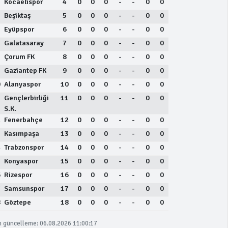
Kocaelispor
4
0
0
0
-
-
0
0
Beşiktaş
5
0
0
0
-
-
0
0
Eyüpspor
6
0
0
0
-
-
0
0
Galatasaray
7
0
0
0
-
-
0
0
Çorum FK
8
0
0
0
-
-
0
0
Gaziantep FK
9
0
0
0
-
-
0
0
0
Alanyaspor
10
0
0
0
-
-
0
0
1
Gençlerbirliği
11
0
0
0
-
-
0
0
S.K.
2
Fenerbahçe
12
0
0
0
-
-
0
0
3
Kasımpaşa
13
0
0
0
-
-
0
0
4
Trabzonspor
14
0
0
0
-
-
0
0
5
Konyaspor
15
0
0
0
-
-
0
0
6
Rizespor
16
0
0
0
-
-
0
0
7
Samsunspor
17
0
0
0
-
-
0
0
8
Göztepe
18
0
0
0
-
-
0
0
 güncelleme: 06.08.2026 11:00:17