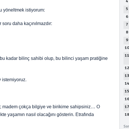
4
5
u yöneltmek istiyorum:
6
r soru daha kaçınılmazdır:
7
8
9
1
1
bu kadar bilinç sahibi olup, bu bilinci yaşam pratiğine
1
1
y istemiyoruz.
1
1
1
1
iz; madem çokça bilgiye ve birikime sahipsiniz… O
1
likte yaşamın nasıl olacağını gösterin. Etrafında
Son