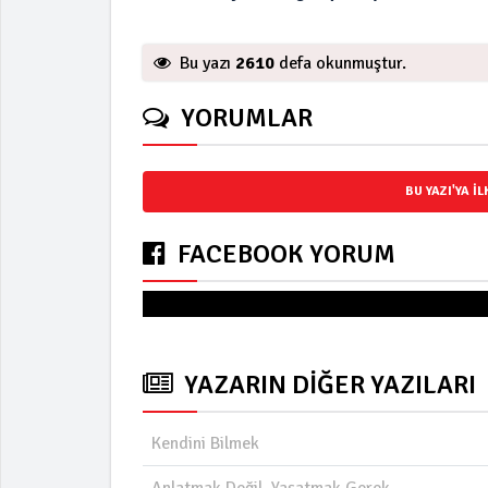
Bu yazı
2610
defa okunmuştur.
YORUMLAR
BU YAZI'YA I
FACEBOOK YORUM
Yorum
YAZARIN DİĞER YAZILARI
Kendini Bilmek
Anlatmak Değil, Yaşatmak Gerek