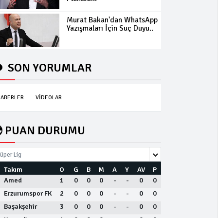
Murat Bakan'dan WhatsApp
Yazışmaları İçin Suç Duyu..
SON YORUMLAR
ABERLER
VİDEOLAR
PUAN DURUMU
üper Lig
Takım
O
G
B
M
A
Y
AV
P
Amed
1
0
0
0
-
-
0
0
Erzurumspor FK
2
0
0
0
-
-
0
0
Başakşehir
3
0
0
0
-
-
0
0