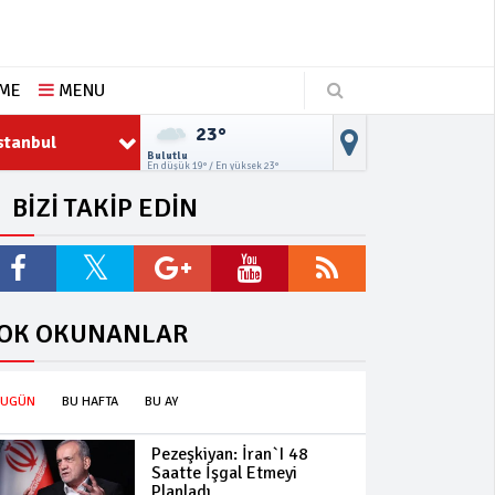
ŞME
MENU
23°
stanbul
Bulutlu
En düşük 19° / En yüksek 23°
BİZİ TAKİP EDİN
OK OKUNANLAR
BUGÜN
BU HAFTA
BU AY
Pezeşkiyan: İran`ı 48
Saatte İşgal Etmeyi
Planladı..