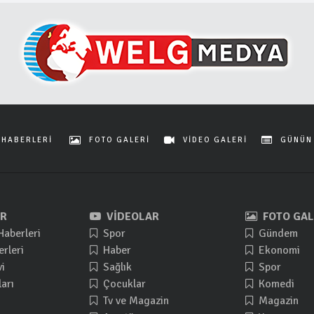
 HABERLERİ
FOTO GALERİ
VİDEO GALERİ
GÜNÜN
R
VİDEOLAR
FOTO GAL
Haberleri
Spor
Gündem
rleri
Haber
Ekonomi
i
Sağlık
Spor
arı
Çocuklar
Komedi
Tv ve Magazin
Magazin