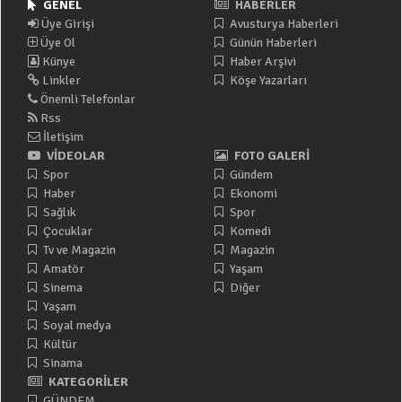
GENEL
HABERLER
Üye Girişi
Avusturya Haberleri
Üye Ol
Günün Haberleri
Künye
Haber Arşivi
Linkler
Köşe Yazarları
Önemli Telefonlar
Rss
İletişim
VİDEOLAR
FOTO GALERİ
Spor
Gündem
Haber
Ekonomi
Sağlık
Spor
Çocuklar
Komedi
Tv ve Magazin
Magazin
Amatör
Yaşam
Sinema
Diğer
Yaşam
Soyal medya
Kültür
Sinama
KATEGORİLER
GÜNDEM