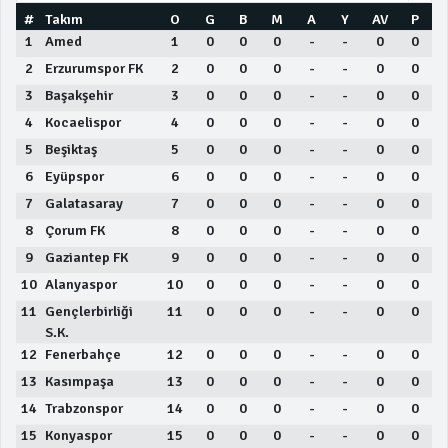
#
Takım
O
G
B
M
A
Y
AV
P
1
Amed
1
0
0
0
-
-
0
0
2
Erzurumspor FK
2
0
0
0
-
-
0
0
3
Başakşehir
3
0
0
0
-
-
0
0
4
Kocaelispor
4
0
0
0
-
-
0
0
5
Beşiktaş
5
0
0
0
-
-
0
0
6
Eyüpspor
6
0
0
0
-
-
0
0
7
Galatasaray
7
0
0
0
-
-
0
0
8
Çorum FK
8
0
0
0
-
-
0
0
9
Gaziantep FK
9
0
0
0
-
-
0
0
10
Alanyaspor
10
0
0
0
-
-
0
0
11
Gençlerbirliği
11
0
0
0
-
-
0
0
S.K.
12
Fenerbahçe
12
0
0
0
-
-
0
0
13
Kasımpaşa
13
0
0
0
-
-
0
0
14
Trabzonspor
14
0
0
0
-
-
0
0
15
Konyaspor
15
0
0
0
-
-
0
0