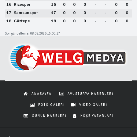
16
Rizespor
16
0
0
0
-
-
0
0
17
Samsunspor
17
0
0
0
-
-
0
0
18
Göztepe
18
0
0
0
-
-
0
0
Son güncelleme: 08.08.2026 15:00:17
ANASAYFA
AVUSTURYA HABERLERİ
FOTO GALERİ
VİDEO GALERİ
GÜNÜN HABELERİ
KÖŞE YAZARLARI