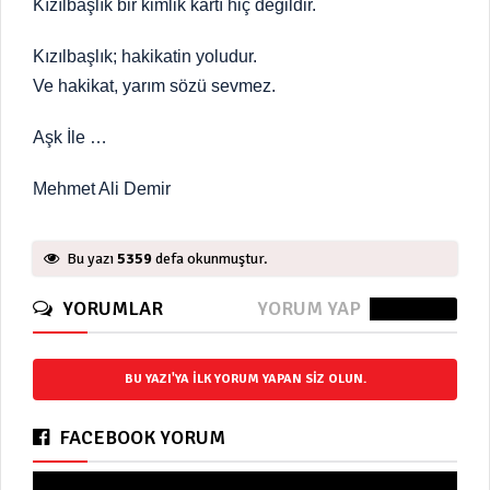
Kızılbaşlık bir kimlik kartı hiç değildir.
Kızılbaşlık; hakikatin yoludur.
Ve hakikat, yarım sözü sevmez.
Aşk İle …
Mehmet Ali Demir
Bu yazı
5359
defa okunmuştur.
YORUMLAR
YORUM YAP
0 Yorum
BU YAZI'YA ILK YORUM YAPAN SIZ OLUN.
FACEBOOK YORUM