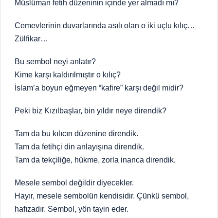
Müslüman fetih düzeninin içinde yer almadı mı?
Cemevlerinin duvarlarında asılı olan o iki uçlu kılıç…
Zülfikar…
Bu sembol neyi anlatır?
Kime karşı kaldırılmıştır o kılıç?
İslam’a boyun eğmeyen “kafire” karşı değil midir?
Peki biz Kızılbaşlar, bin yıldır neye direndik?
Tam da bu kılıcın düzenine direndik.
Tam da fetihçi din anlayışına direndik.
Tam da tekçiliğe, hükme, zorla inanca direndik.
Mesele sembol değildir diyecekler.
Hayır, mesele sembolün kendisidir. Çünkü sembol,
hafızadır. Sembol, yön tayin eder.