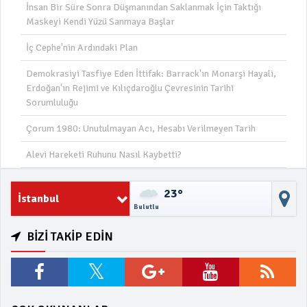
İnsan Bir Süre Sonra Düşmanından Saklanmak İçin Taktığı
Maskeyi Kendi Yüzü Sanmaya Başlar
İç Cephe'nin Ardındaki Plan
Demokrasiyi Tasfiye Eden İttifak: Barrack'ın Monarşi Hayali,
Erdoğan'ın Rejimi ve Kılıçdaroğlu Çevresinin Tarihi
Sorumluluğu
Çorum 1980: Unutulmayan Acı, Hesabı Verilmeyen Tarih
Alevi Hareketi Ruhunu Nasıl Kaybetti?
23°
İstanbul
Bulutlu
BİZİ TAKİP EDİN