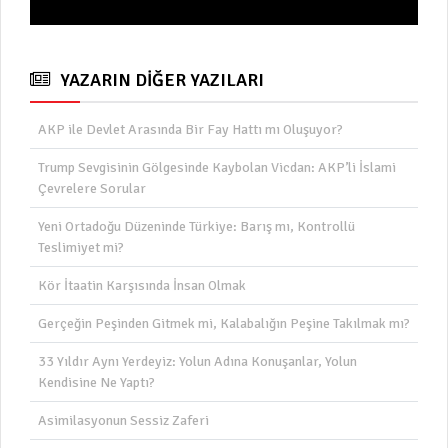
Yorum
YAZARIN DİĞER YAZILARI
AKP ile Devlet Arasında Bir Fay Hattı mı Oluşuyor?
Trump Sevgisinin Gölgesinde Kaybolan Vicdan: AKP’li İslami
Çevrelere Sorular
Yeni Ortadoğu Düzeninde Türkiye: Barış mı, Kontrollü
Teslimiyet mi?
Kör İtaatin Karşısında İnsan Olmak
Gerçeğin Peşinden Gitmek mi, Kalabalığın Peşine Takılmak mı?
33 Yıldır Aynı Yerdeyiz: Yolun Adına Konuşanlar, Yolun
Kendisine Ne Yaptı?
Asimilasyonun Sessiz Zaferi