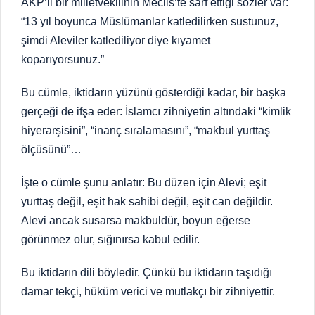
AKP’li bir milletvekilinin Meclis’te sarf ettiği sözler var:
“13 yıl boyunca Müslümanlar katledilirken sustunuz,
şimdi Aleviler katlediliyor diye kıyamet
koparıyorsunuz.”
Bu cümle, iktidarın yüzünü gösterdiği kadar, bir başka
gerçeği de ifşa eder: İslamcı zihniyetin altındaki “kimlik
hiyerarşisini”, “inanç sıralamasını”, “makbul yurttaş
ölçüsünü”…
İşte o cümle şunu anlatır: Bu düzen için Alevi; eşit
yurttaş değil, eşit hak sahibi değil, eşit can değildir.
Alevi ancak susarsa makbuldür, boyun eğerse
görünmez olur, sığınırsa kabul edilir.
Bu iktidarın dili böyledir. Çünkü bu iktidarın taşıdığı
damar tekçi, hüküm verici ve mutlakçı bir zihniyettir.