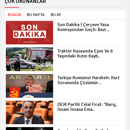
ÇOK OKUNANLAR
BUGÜN
BU HAFTA
BU AY
Son Dakika | Çerçeve Yasa
Komisyondan Geçti: Bazı ..
Traktör Kazasında Eşini Ve 6
Yaşındaki Kızını Kayb..
Türkiye Komünist Hareketi: Kürt
Sorununda Çözümün ..
DEM Partili Celal Fırat: “Barış,
İnsanı İnsana Ema..