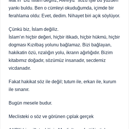
Mat’ın “Biz İslam değiliz, Aleviyiz” sözü işte bu yüzden
yankı buldu. Ben o cümleyi okuduğumda, içimde bir
ferahlama oldu: Evet, dedim. Nihayet biri açık söylüyor.
Çünkü biz, İslam değiliz.
İslam’ın hiçbir değeri, hiçbir itikadı, hiçbir hükmü, hiçbir
dogması Kızılbaş yolunu bağlamaz. Bizi bağlayan,
hakikatin özü, rızalığın yolu, ikrarın ağırlığıdır. Bizim
kitabımız doğadır, sözümüz insanadır, secdemiz
vicdanadır.
Fakat hakikat söz ile değil; tutum ile, erkan ile, kurum
ile sınanır.
Bugün mesele budur.
Meclisteki o söz ve görünen çıplak gerçek