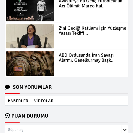
Avusturya’da Genç Futbolcunun
Acı Ölümü: Marco Kal..
Zini Gediği Katliamı İçin Yüzleşme
Yasası Teklifi ..
ABD Ordusunda İran Savaşı
Alarmı: Genelkurmay Başk..
SON YORUMLAR
HABERLER
VİDEOLAR
PUAN DURUMU
Süper Lig