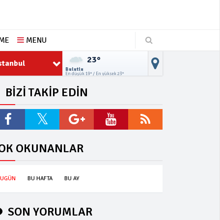
ŞME
MENU
23°
stanbul
Bulutlu
En düşük 19° / En yüksek 23°
BİZİ TAKİP EDİN
OK OKUNANLAR
BUGÜN
BU HAFTA
BU AY
SON YORUMLAR