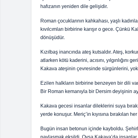
hafızanın yeniden dile gelişidir.
Roman çocuklarının kahkahası, yaşlı kadınlar
kıvılcımları birbirine karışır o gece. Çünkü
dönüşüdür.
Kızılbaş inancında ateş kutsaldır. Ateş, kork
atlarken kötü kaderini, acısını, yılgınlığını ge
Kakava ateşinin çevresinde sürgünlerini, yok 
Ezilen halkların birbirine benzeyen bir dili var
Bir Roman kemanıyla bir Dersim deyişinin ayn
Kakava gecesi insanlar dileklerini suya bırakı
yerde konuşur. Meriç’in kıyısına bırakılan her
Bugün insan betonun içinde kayboldu. Şehirl
paylaşmak eksildi. Oysa Kakava’da insanlar 