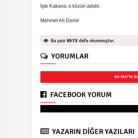
İşte Kakava, o közün adıdır.
Mehmet Ali Demir
Bu yazı
9573
defa okunmuştur.
YORUMLAR
BU YAZI'YA I
FACEBOOK YORUM
Yorum
YAZARIN DİĞER YAZILARI