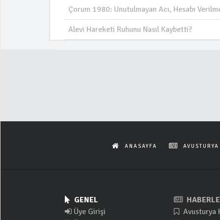
Çorum 1980: Unutulmayan Acı, Hesabı Verilme
Alevi Hareketi Ruhunu Nasıl Kaybetti?
ANASAYFA
AVUSTURYA
GENEL
HABERLE
Üye Girişi
Avusturya 