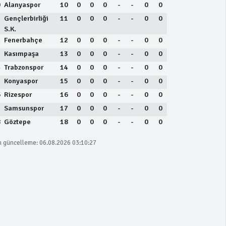
0
Alanyaspor
10
0
0
0
-
-
0
0
1
Gençlerbirliği
11
0
0
0
-
-
0
0
S.K.
2
Fenerbahçe
12
0
0
0
-
-
0
0
3
Kasımpaşa
13
0
0
0
-
-
0
0
4
Trabzonspor
14
0
0
0
-
-
0
0
5
Konyaspor
15
0
0
0
-
-
0
0
6
Rizespor
16
0
0
0
-
-
0
0
7
Samsunspor
17
0
0
0
-
-
0
0
8
Göztepe
18
0
0
0
-
-
0
0
 güncelleme: 06.08.2026 03:10:27