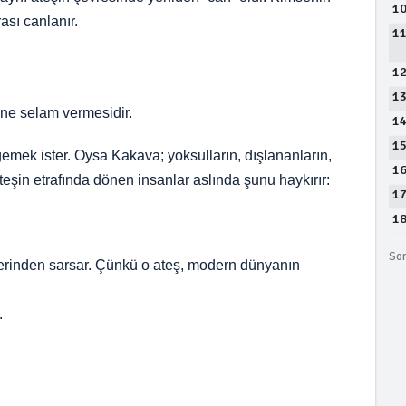
1
ası canlanır.
1
1
…
1
ine selam vermesidir.
1
1
rgemek ister. Oysa Kakava; yoksulların, dışlananların,
1
Ateşin etrafında dönen insanlar aslında şunu haykırır:
1
1
Son
erinden sarsar. Çünkü o ateş, modern dünyanın
.