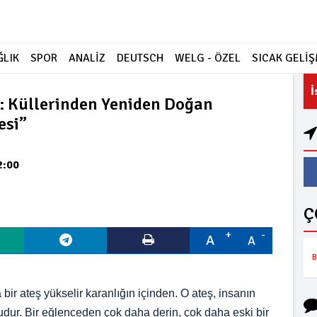
ĞLIK
SPOR
ANALİZ
DEUTSCH
WELG - ÖZEL
SICAK GELİ
İ
: Küllerinden Yeniden Doğan
esi”
2:00
Ç
A
A
 bir ateş yükselir karanlığın içinden. O ateş, insanın
udur. Bir eğlenceden çok daha derin, çok daha eski bir