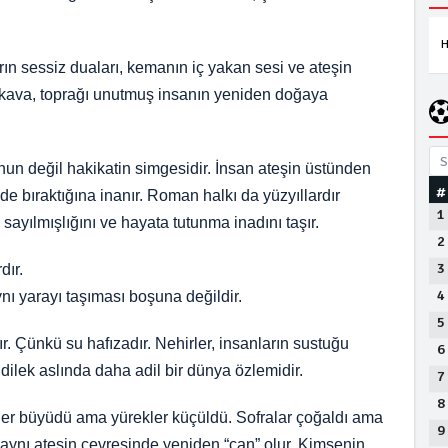
H
ın sessiz duaları, kemanın iç yakan sesi ve ateşin
 Kakava, toprağı unutmuş insanın yeniden doğaya
S
unun değil hakikatin simgesidir. İnsan ateşin üstünden
#
ride bıraktığına inanır. Roman halkı da yüzyıllardır
1
sayılmışlığını ve hayata tutunma inadını taşır.
2
3
dır.
4
ı yarayı taşıması boşuna değildir.
5
r. Çünkü su hafızadır. Nehirler, insanların sustuğu
6
 dilek aslında daha adil bir dünya özlemidir.
7
8
er büyüdü ama yürekler küçüldü. Sofralar çoğaldı ama
9
aynı ateşin çevresinde yeniden “can” olur. Kimsenin