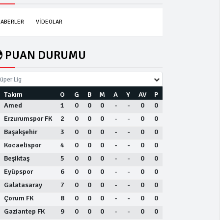
ABERLER
VİDEOLAR
PUAN DURUMU
üper Lig
Takım
O
G
B
M
A
Y
AV
P
Amed
1
0
0
0
-
-
0
0
Erzurumspor FK
2
0
0
0
-
-
0
0
Başakşehir
3
0
0
0
-
-
0
0
Kocaelispor
4
0
0
0
-
-
0
0
Beşiktaş
5
0
0
0
-
-
0
0
Eyüpspor
6
0
0
0
-
-
0
0
Galatasaray
7
0
0
0
-
-
0
0
Çorum FK
8
0
0
0
-
-
0
0
Gaziantep FK
9
0
0
0
-
-
0
0