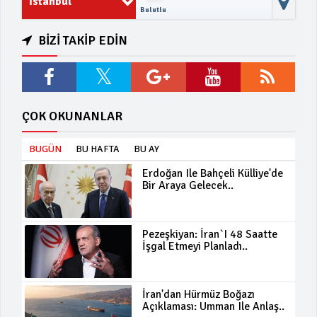
İstanbul
Bulutlu
BİZİ TAKİP EDİN
ÇOK OKUNANLAR
BUGÜN
BU HAFTA
BU AY
Erdoğan Ile Bahçeli Külliye'de
Bir Araya Gelecek..
Pezeşkiyan: İran`ı 48 Saatte
İşgal Etmeyi Planladı..
İran'dan Hürmüz Boğazı
Açıklaması: Umman Ile Anlaş..