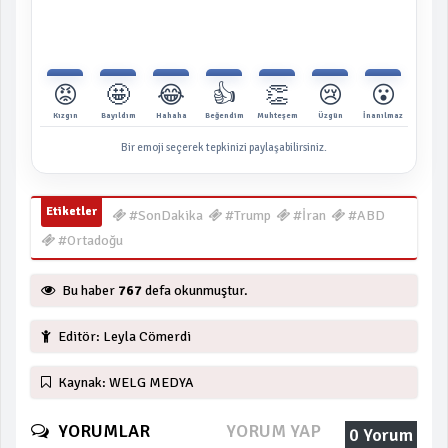
😡
🤩
😂
👍
👏
😢
😮
Kızgın
Bayıldım
Hahaha
Beğendim
Muhteşem
Üzgün
İnanılmaz
Bir emoji seçerek tepkinizi paylaşabilirsiniz.
Etiketler
#SonDakika
#Trump
#İran
#ABD
#Ortadoğu
Bu haber
767
defa okunmuştur.
Editör: Leyla Cömerdi
Kaynak: WELG MEDYA
YORUMLAR
YORUM YAP
0 Yorum