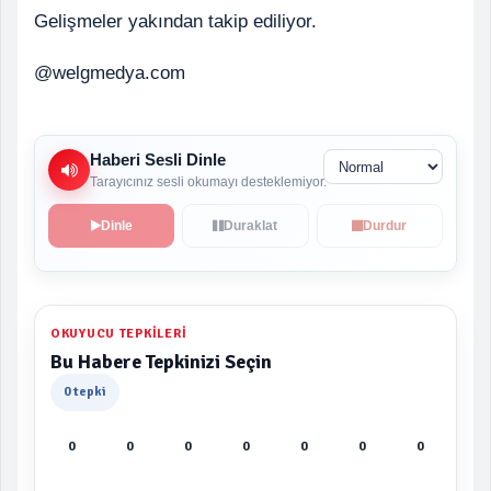
Gelişmeler yakından takip ediliyor.
@welgmedya.com
Haberi Sesli Dinle
Tarayıcınız sesli okumayı desteklemiyor.
Dinle
Duraklat
Durdur
OKUYUCU TEPKILERI
Bu Habere Tepkinizi Seçin
0 tepki
0
0
0
0
0
0
0