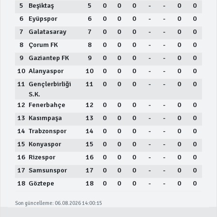
5
Beşiktaş
5
0
0
0
-
-
0
0
6
Eyüpspor
6
0
0
0
-
-
0
0
7
Galatasaray
7
0
0
0
-
-
0
0
8
Çorum FK
8
0
0
0
-
-
0
0
9
Gaziantep FK
9
0
0
0
-
-
0
0
10
Alanyaspor
10
0
0
0
-
-
0
0
11
Gençlerbirliği
11
0
0
0
-
-
0
0
S.K.
12
Fenerbahçe
12
0
0
0
-
-
0
0
13
Kasımpaşa
13
0
0
0
-
-
0
0
14
Trabzonspor
14
0
0
0
-
-
0
0
15
Konyaspor
15
0
0
0
-
-
0
0
16
Rizespor
16
0
0
0
-
-
0
0
17
Samsunspor
17
0
0
0
-
-
0
0
18
Göztepe
18
0
0
0
-
-
0
0
Son güncelleme: 06.08.2026 14:00:15