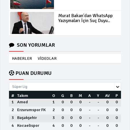
Murat Bakan'dan WhatsApp
Yazışmaları İçin Suç Duyu..
SON YORUMLAR
HABERLER
VİDEOLAR
PUAN DURUMU
Süper Lig
#
Takım
O
G
B
M
A
Y
AV
P
1
Amed
1
0
0
0
-
-
0
0
2
Erzurumspor FK
2
0
0
0
-
-
0
0
3
Başakşehir
3
0
0
0
-
-
0
0
4
Kocaelispor
4
0
0
0
-
-
0
0