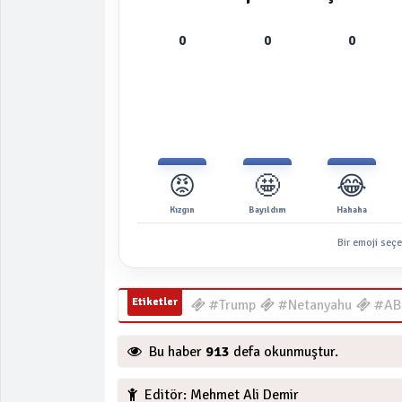
0
0
0
😡
🤩
😂
Kızgın
Bayıldım
Hahaha
Bir emoji seçe
Etiketler
#Trump
#Netanyahu
#ABD
Bu haber
913
defa okunmuştur.
Editör: Mehmet Ali Demir