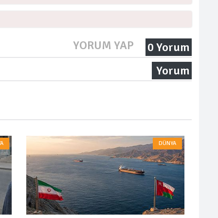
YORUM YAP
0 Yorum
Yorum
A
DÜNYA