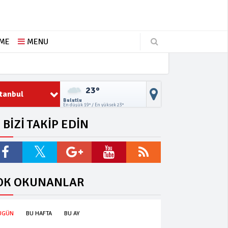
ŞME
MENU
23°
stanbul
Bulutlu
En düşük 19° / En yüksek 23°
BİZİ TAKİP EDİN
OK OKUNANLAR
UGÜN
BU HAFTA
BU AY