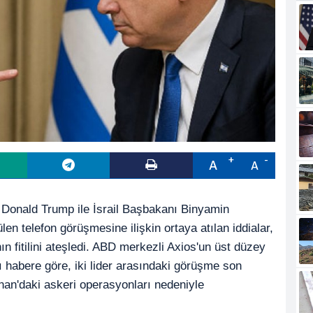
A
A
onald Trump ile İsrail Başbakanı Binyamin
en telefon görüşmesine ilişkin ortaya atılan iddialar,
ın fitilini ateşledi. ABD merkezli Axios'un üst düzey
ğı habere göre, iki lider arasındaki görüşme son
bnan'daki askeri operasyonları nedeniyle