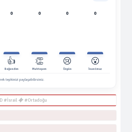
0
0
0
0
👍
👏
😢
😮
Beğendim
Muhteşem
Üzgün
İnanılmaz
rek tepkinizi paylaşabilirsiniz.
 #İsrail
#Ortadoğu