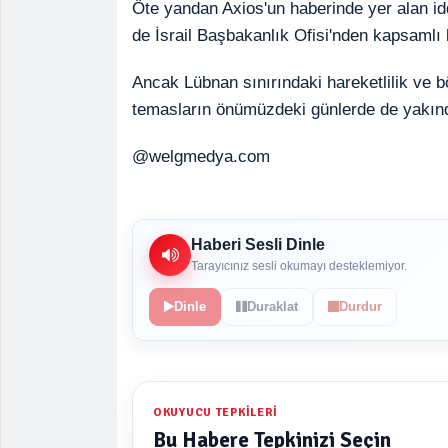
Öte yandan Axios'un haberinde yer alan id
de İsrail Başbakanlık Ofisi'nden kapsamlı
Ancak Lübnan sınırındaki hareketlilik ve bö
temasların önümüzdeki günlerde de yakında
@welgmedya.com
Haberi Sesli Dinle
Tarayıcınız sesli okumayı desteklemiyor.
Dinle
Duraklat
Durdur
OKUYUCU TEPKILERI
Bu Habere Tepkinizi Seçin