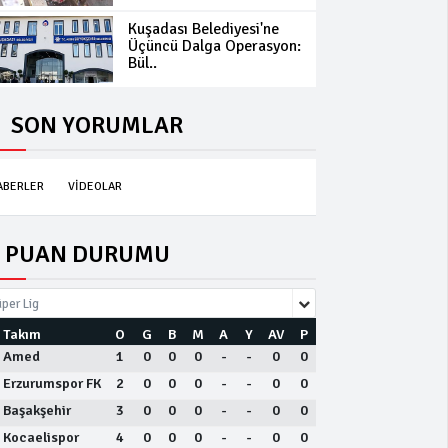
Kuşadası Belediyesi'ne
Üçüncü Dalga Operasyon:
Bül..
SON YORUMLAR
ABERLER
VİDEOLAR
PUAN DURUMU
per Lig
Takım
O
G
B
M
A
Y
AV
P
Amed
1
0
0
0
-
-
0
0
Erzurumspor FK
2
0
0
0
-
-
0
0
Başakşehir
3
0
0
0
-
-
0
0
Kocaelispor
4
0
0
0
-
-
0
0