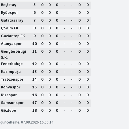
Beşiktaş
5
0
0
0
-
-
0
0
Eyüpspor
6
0
0
0
-
-
0
0
Galatasaray
7
0
0
0
-
-
0
0
Çorum FK
8
0
0
0
-
-
0
0
Gaziantep FK
9
0
0
0
-
-
0
0
Alanyaspor
10
0
0
0
-
-
0
0
Gençlerbirliği
11
0
0
0
-
-
0
0
S.K.
Fenerbahçe
12
0
0
0
-
-
0
0
Kasımpaşa
13
0
0
0
-
-
0
0
Trabzonspor
14
0
0
0
-
-
0
0
Konyaspor
15
0
0
0
-
-
0
0
Rizespor
16
0
0
0
-
-
0
0
Samsunspor
17
0
0
0
-
-
0
0
Göztepe
18
0
0
0
-
-
0
0
güncelleme: 07.08.2026 16:00:14