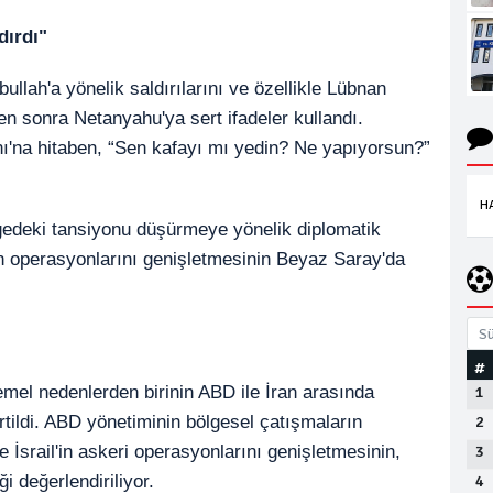
dırdı"
ullah'a yönelik saldırılarını ve özellikle Lübnan
en sonra Netanyahu'ya sert ifadeler kullandı.
ı'na hitaben, “Sen kafayı mı yedin? Ne yapıyorsun?”
H
edeki tansiyonu düşürmeye yönelik diplomatik
il'in operasyonlarını genişletmesinin Beyaz Saray'da
Sü
#
1
emel nedenlerden birinin ABD ile İran arasında
2
rtildi. ABD yönetiminin bölgesel çatışmaların
3
İsrail'in askeri operasyonlarını genişletmesinin,
4
i değerlendiriliyor.