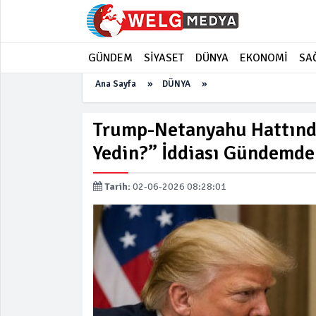
GÜNDEM
SİYASET
DÜNYA
EKONOMİ
SA
Ana Sayfa
»
DÜNYA
»
Trump-Netanyahu Hattında
Yedin?” İddiası Gündemde
Tarih:
02-06-2026 08:28:01