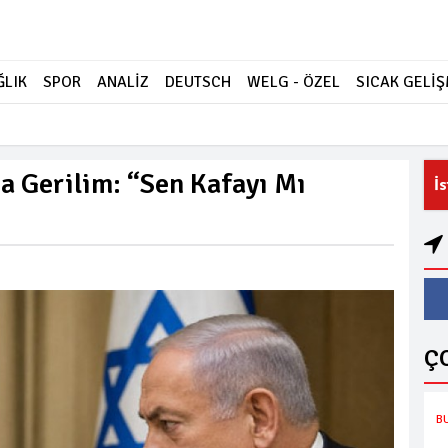
ĞLIK
SPOR
ANALİZ
DEUTSCH
WELG - ÖZEL
SICAK GELİ
 Gerilim: “Sen Kafayı Mı
İ
Ç
B