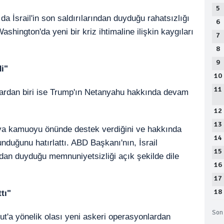
5
 da İsrail'in son saldırılarından duyduğu rahatsızlığı
6
shington'da yeni bir kriz ihtimaline ilişkin kaygıları
7
8
9
i"
10
11
ılardan biri ise Trump'ın Netanyahu hakkında devam
.
12
13
ya kamuoyu önünde destek verdiğini ve hakkında
14
nduğunu hatırlattı. ABD Başkanı'nın, İsrail
15
dan duyduğu memnuniyetsizliği açık şekilde dile
16
17
18
tı"
Son 
ut'a yönelik olası yeni askeri operasyonlardan