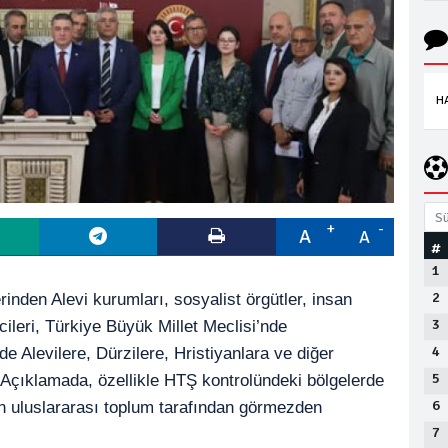
H
Sü
A
A
#
1
2
rinden Alevi kurumları, sosyalist örgütler, insan
3
cileri, Türkiye Büyük Millet Meclisi’nde
4
e Alevilere, Dürzilere, Hristiyanlara ve diğer
5
i. Açıklamada, özellikle HTŞ kontrolündeki bölgelerde
6
inin uluslararası toplum tarafından görmezden
7