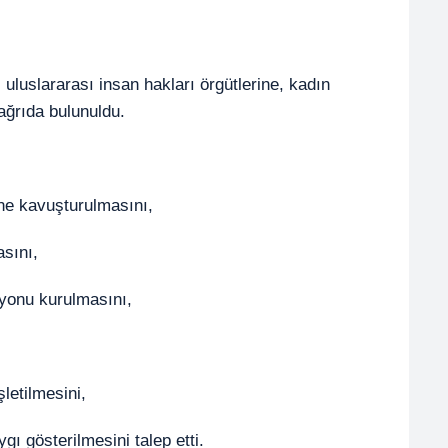
uluslararası insan hakları örgütlerine, kadın
ğrıda bulunuldu.
ğüne kavuşturulmasını,
asını,
yonu kurulmasını,
şletilmesini,
gı gösterilmesini talep etti.