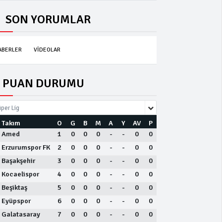
SON YORUMLAR
ABERLER
VİDEOLAR
PUAN DURUMU
per Lig
Takım
O
G
B
M
A
Y
AV
P
Amed
1
0
0
0
-
-
0
0
Erzurumspor FK
2
0
0
0
-
-
0
0
Başakşehir
3
0
0
0
-
-
0
0
Kocaelispor
4
0
0
0
-
-
0
0
Beşiktaş
5
0
0
0
-
-
0
0
Eyüpspor
6
0
0
0
-
-
0
0
Galatasaray
7
0
0
0
-
-
0
0