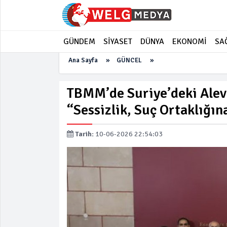
GÜNDEM
SİYASET
DÜNYA
EKONOMİ
SA
Ana Sayfa
»
GÜNCEL
»
TBMM’de Suriye’deki Alevil
“Sessizlik, Suç Ortaklığ
Tarih:
10-06-2026 22:54:03