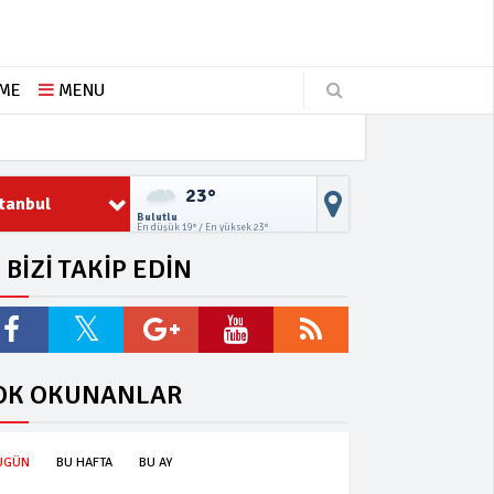
ŞME
MENU
23°
stanbul
Bulutlu
En düşük 19° / En yüksek 23°
BİZİ TAKİP EDİN
OK OKUNANLAR
UGÜN
BU HAFTA
BU AY