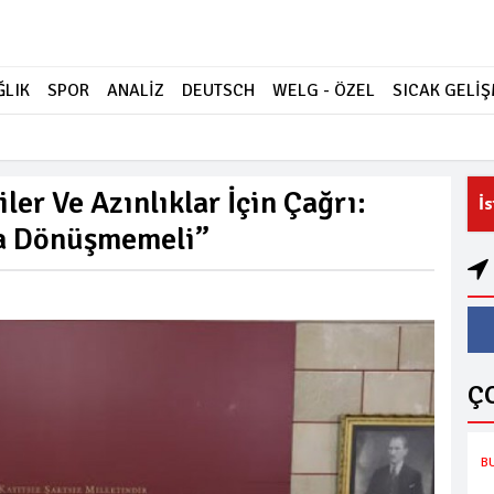
ĞLIK
SPOR
ANALİZ
DEUTSCH
WELG - ÖZEL
SICAK GELİ
er Ve Azınlıklar İçin Çağrı:
İ
ına Dönüşmemeli”
Ç
B