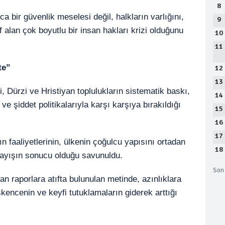
8
a bir güvenlik meselesi değil, halkların varlığını,
9
alan çok boyutlu bir insan hakları krizi olduğunu
10
11
te”
12
13
, Dürzi ve Hristiyan toplulukların sistematik baskı,
14
 şiddet politikalarıyla karşı karşıya bırakıldığı
15
16
17
n faaliyetlerinin, ülkenin çoğulcu yapısını ortadan
18
layışın sonucu olduğu savunuldu.
Son 
an raporlara atıfta bulunulan metinde, azınlıklara
işkencenin ve keyfi tutuklamaların giderek arttığı