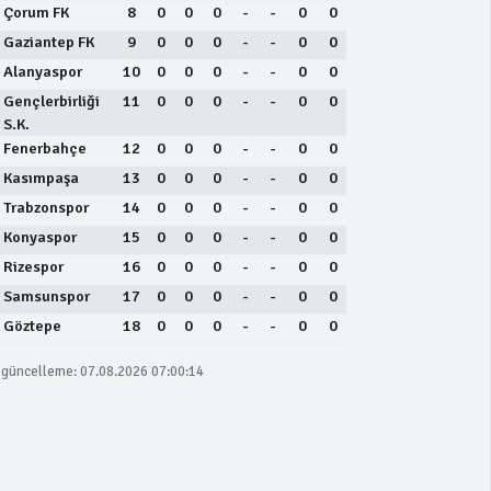
Çorum FK
8
0
0
0
-
-
0
0
Gaziantep FK
9
0
0
0
-
-
0
0
Alanyaspor
10
0
0
0
-
-
0
0
Gençlerbirliği
11
0
0
0
-
-
0
0
S.K.
Fenerbahçe
12
0
0
0
-
-
0
0
Kasımpaşa
13
0
0
0
-
-
0
0
Trabzonspor
14
0
0
0
-
-
0
0
Konyaspor
15
0
0
0
-
-
0
0
Rizespor
16
0
0
0
-
-
0
0
Samsunspor
17
0
0
0
-
-
0
0
Göztepe
18
0
0
0
-
-
0
0
güncelleme: 07.08.2026 07:00:14