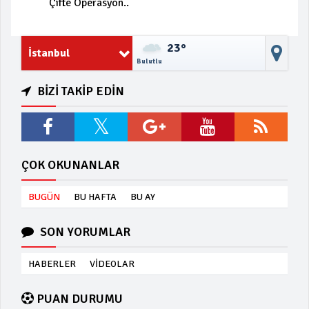
Çifte Operasyon..
23°
İstanbul
Bulutlu
BİZİ TAKİP EDİN
ÇOK OKUNANLAR
BUGÜN
BU HAFTA
BU AY
SON YORUMLAR
HABERLER
VİDEOLAR
PUAN DURUMU