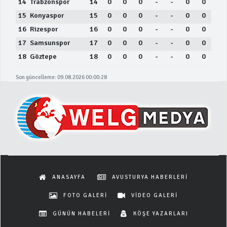
14
Trabzonspor
14
0
0
0
-
-
0
0
15
Konyaspor
15
0
0
0
-
-
0
0
16
Rizespor
16
0
0
0
-
-
0
0
17
Samsunspor
17
0
0
0
-
-
0
0
18
Göztepe
18
0
0
0
-
-
0
0
Son güncelleme: 09.08.2026 00:00:28
ANASAYFA
AVUSTURYA HABERLERİ
FOTO GALERİ
VİDEO GALERİ
GÜNÜN HABELERİ
KÖŞE YAZARLARI