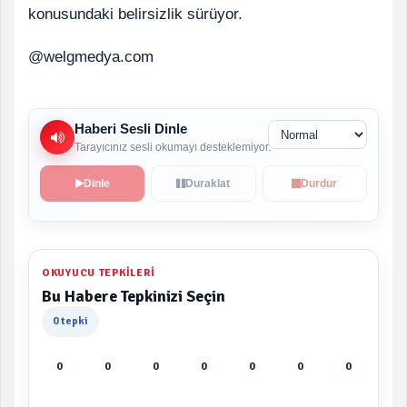
konusundaki belirsizlik sürüyor.
@welgmedya.com
Haberi Sesli Dinle
Tarayıcınız sesli okumayı desteklemiyor.
Dinle
Duraklat
Durdur
OKUYUCU TEPKILERI
Bu Habere Tepkinizi Seçin
0 tepki
0
0
0
0
0
0
0