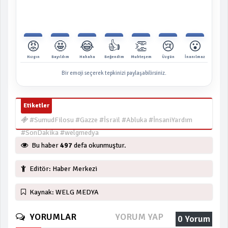
😡
🤩
😂
👍
👏
😢
😮
Kızgın
Bayıldım
Hahaha
Beğendim
Muhteşem
Üzgün
İnanılmaz
Bir emoji seçerek tepkinizi paylaşabilirsiniz.
Etiketler
#SumudFilosu #Gazze #İsrail #Abluka #İnsaniYardım
#SonDakika #welgmedya
Bu haber
497
defa okunmuştur.
Editör: Haber Merkezi
Kaynak: WELG MEDYA
YORUMLAR
YORUM YAP
0 Yorum