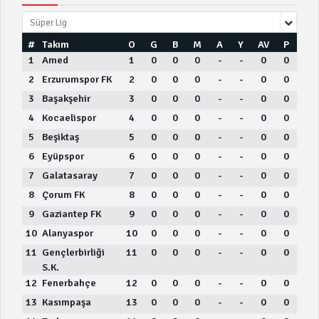
Süper Lig
#
Takım
O
G
B
M
A
Y
AV
P
1
Amed
1
0
0
0
-
-
0
0
2
Erzurumspor FK
2
0
0
0
-
-
0
0
3
Başakşehir
3
0
0
0
-
-
0
0
4
Kocaelispor
4
0
0
0
-
-
0
0
5
Beşiktaş
5
0
0
0
-
-
0
0
6
Eyüpspor
6
0
0
0
-
-
0
0
7
Galatasaray
7
0
0
0
-
-
0
0
8
Çorum FK
8
0
0
0
-
-
0
0
9
Gaziantep FK
9
0
0
0
-
-
0
0
10
Alanyaspor
10
0
0
0
-
-
0
0
11
Gençlerbirliği
11
0
0
0
-
-
0
0
S.K.
12
Fenerbahçe
12
0
0
0
-
-
0
0
13
Kasımpaşa
13
0
0
0
-
-
0
0