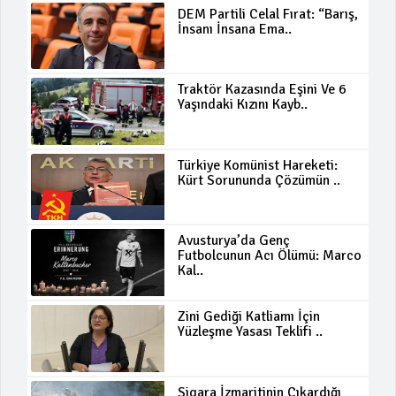
DEM Partili Celal Fırat: “Barış,
İnsanı İnsana Ema..
Traktör Kazasında Eşini Ve 6
Yaşındaki Kızını Kayb..
Türkiye Komünist Hareketi:
Kürt Sorununda Çözümün ..
Avusturya’da Genç
Futbolcunun Acı Ölümü: Marco
Kal..
Zini Gediği Katliamı İçin
Yüzleşme Yasası Teklifi ..
Sigara İzmaritinin Çıkardığı