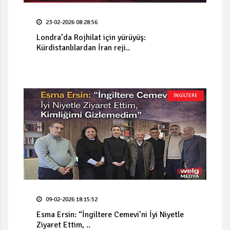
23-02-2026 08:28:56
Londra’da Rojhilat için yürüyüş:
Kürdistanlılardan İran reji..
İNGİLTERE
09-02-2026 18:15:52
Esma Ersin: “İngiltere Cemevi’ni İyi Niyetle
Ziyaret Ettim, ..