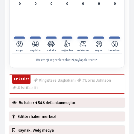
0
0
0
0
0
0
0
😡
🤩
😂
👍
👏
😢
😮
Kızgın
Bayıldım
Hahaha
Beğendim
Muhteşem
Üzgün
İnanılmaz
Bir emoji seçerek tepkinizi paylaşabilirsiniz.
Etiketler
#İngiltere Başbakanı
#Boris Johnson
# istifa etti
Bu haber
1543
defa okunmuştur.
Editör: haber merkezi
Kaynak: Welg medya