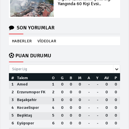
Yangında 60 Kişi Evsi..
SON YORUMLAR
HABERLER
VİDEOLAR
PUAN DURUMU
Süper Lig
#
Takım
O
G
B
M
A
Y
AV
P
1
Amed
1
0
0
0
-
-
0
0
2
Erzurumspor FK
2
0
0
0
-
-
0
0
3
Başakşehir
3
0
0
0
-
-
0
0
4
Kocaelispor
4
0
0
0
-
-
0
0
5
Beşiktaş
5
0
0
0
-
-
0
0
6
Eyüpspor
6
0
0
0
-
-
0
0