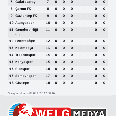
7
Galatasaray
7
0
0
0
-
-
0
0
8
Çorum FK
8
0
0
0
-
-
0
0
9
Gaziantep FK
9
0
0
0
-
-
0
0
10
Alanyaspor
10
0
0
0
-
-
0
0
11
Gençlerbirliği
11
0
0
0
-
-
0
0
S.K.
12
Fenerbahçe
12
0
0
0
-
-
0
0
13
Kasımpaşa
13
0
0
0
-
-
0
0
14
Trabzonspor
14
0
0
0
-
-
0
0
15
Konyaspor
15
0
0
0
-
-
0
0
16
Rizespor
16
0
0
0
-
-
0
0
17
Samsunspor
17
0
0
0
-
-
0
0
18
Göztepe
18
0
0
0
-
-
0
0
Son güncelleme: 08.08.2026 17:00:16