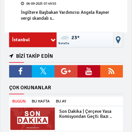
06-09-2025 07:49:50
İngiltere Başbakan Yardımcısı Angela Rayner
vergi skandalı s..
23°
İstanbul
Bulutlu
BİZİ TAKİP EDİN
ÇOK OKUNANLAR
BUGÜN
BU HAFTA
BU AY
Son Dakika | Çerçeve Yasa
Komisyondan Geçti: Bazı ..