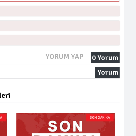
YORUM YAP
0 Yorum
Yorum
eri
KA
SON DAKİKA