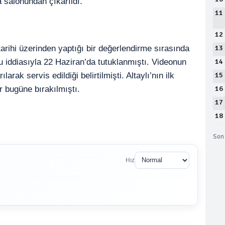
 salonundan çıkarıldı.
11
12
13
arihi üzerinden yaptığı bir değerlendirme sırasında
14
ğu iddiasıyla 22 Haziran’da tutuklanmıştı. Videonun
15
ak servis edildiği belirtilmişti. Altaylı’nın ilk
16
 bugüne bırakılmıştı.
17
18
Son 
Hız