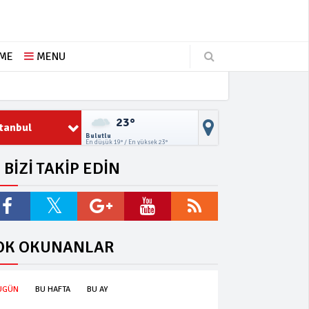
ŞME
MENU
23°
stanbul
Bulutlu
En düşük 19° / En yüksek 23°
BİZİ TAKİP EDİN
OK OKUNANLAR
UGÜN
BU HAFTA
BU AY