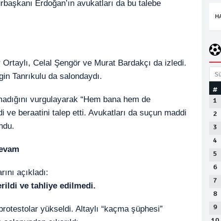
rbaşkanı Erdoğan’ın avukatları da bu talebe
H
 Ortaylı, Celal Şengör ve Murat Bardakçı da izledi.
Sü
gin Tanrıkulu da salondaydı.
#
olmadığını vurgulayarak “Hem bana hem de
1
 ve beraatini talep etti. Avukatları da suçun maddi
2
ndu.
3
4
Devam
5
6
ını açıkladı:
7
erildi ve tahliye edilmedi.
8
9
rotestolar yükseldi. Altaylı “kaçma şüphesi”
10