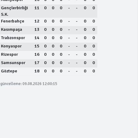
Gençlerbirliği
11
0
0
0
-
-
0
0
S.K.
Fenerbahçe
12
0
0
0
-
-
0
0
Kasımpaşa
13
0
0
0
-
-
0
0
Trabzonspor
14
0
0
0
-
-
0
0
Konyaspor
15
0
0
0
-
-
0
0
Rizespor
16
0
0
0
-
-
0
0
Samsunspor
17
0
0
0
-
-
0
0
Göztepe
18
0
0
0
-
-
0
0
güncelleme: 09.08.2026 12:00:15