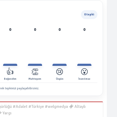
0 tepki
0
0
0
0
👍
👏
😢
😮
Beğendim
Muhteşem
Üzgün
İnanılmaz
rek tepkinizi paylaşabilirsiniz.
zgürlüğü #Adalet #Türkiye #welgmedya
Altaylı
Yargı