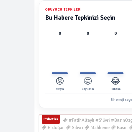
OKUYUCU TEPKILERI
Bu Habere Tepkinizi Seçin
0
0
0
😡
🤩
😂
Kızgın
Bayıldım
Hahaha
Bir emoji seçe
Etiketler
#FatihAltaylı #Silivri #BasınÖ
Erdoğan
Silivri
Mahkeme
Basın