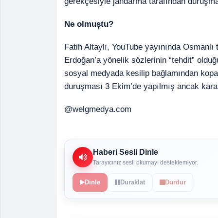
gerekçesiyle jandarma tarafından duruşma
Ne olmuştu?
Fatih Altaylı, YouTube yayınında Osmanlı t
Erdoğan’a yönelik sözlerinin “tehdit” oldu
sosyal medyada kesilip bağlamından koparılar
duruşması 3 Ekim’de yapılmış ancak karar
@welgmedya.com
Haberi Sesli Dinle
Tarayıcınız sesli okumayı desteklemiyor.
Dinle
Duraklat
Durdur