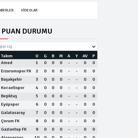
ABERLER
VİDEOLAR
PUAN DURUMU
per Lig
Takım
O
G
B
M
A
Y
AV
P
Amed
1
0
0
0
-
-
0
0
Erzurumspor FK
2
0
0
0
-
-
0
0
Başakşehir
3
0
0
0
-
-
0
0
Kocaelispor
4
0
0
0
-
-
0
0
Beşiktaş
5
0
0
0
-
-
0
0
Eyüpspor
6
0
0
0
-
-
0
0
Galatasaray
7
0
0
0
-
-
0
0
Çorum FK
8
0
0
0
-
-
0
0
Gaziantep FK
9
0
0
0
-
-
0
0
Alanyaspor
10
0
0
0
-
-
0
0