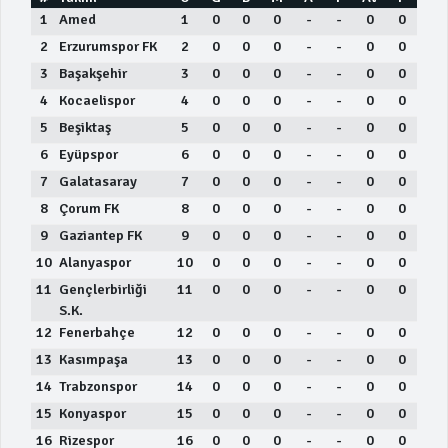
1
Amed
1
0
0
0
-
-
0
0
2
Erzurumspor FK
2
0
0
0
-
-
0
0
3
Başakşehir
3
0
0
0
-
-
0
0
4
Kocaelispor
4
0
0
0
-
-
0
0
5
Beşiktaş
5
0
0
0
-
-
0
0
6
Eyüpspor
6
0
0
0
-
-
0
0
7
Galatasaray
7
0
0
0
-
-
0
0
8
Çorum FK
8
0
0
0
-
-
0
0
9
Gaziantep FK
9
0
0
0
-
-
0
0
10
Alanyaspor
10
0
0
0
-
-
0
0
11
Gençlerbirliği
11
0
0
0
-
-
0
0
S.K.
12
Fenerbahçe
12
0
0
0
-
-
0
0
13
Kasımpaşa
13
0
0
0
-
-
0
0
14
Trabzonspor
14
0
0
0
-
-
0
0
15
Konyaspor
15
0
0
0
-
-
0
0
16
Rizespor
16
0
0
0
-
-
0
0