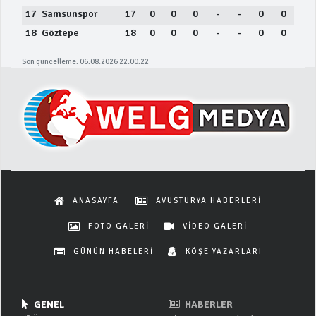
17
Samsunspor
17
0
0
0
-
-
0
0
18
Göztepe
18
0
0
0
-
-
0
0
Son güncelleme: 06.08.2026 22:00:22
ANASAYFA
AVUSTURYA HABERLERİ
FOTO GALERİ
VİDEO GALERİ
GÜNÜN HABELERİ
KÖŞE YAZARLARI
GENEL
HABERLER