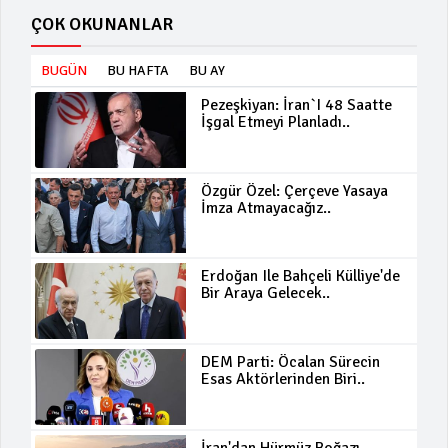
ÇOK OKUNANLAR
BUGÜN
BU HAFTA
BU AY
Pezeşkiyan: İran`ı 48 Saatte
İşgal Etmeyi Planladı..
Özgür Özel: Çerçeve Yasaya
İmza Atmayacağız..
Erdoğan Ile Bahçeli Külliye'de
Bir Araya Gelecek..
DEM Parti: Öcalan Sürecin
Esas Aktörlerinden Biri..
İran'dan Hürmüz Boğazı