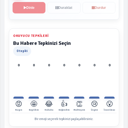
Dinle
Duraklat
Durdur
OKUYUCU TEPKILERI
Bu Habere Tepkinizi Seçin
0 tepki
0
0
0
0
0
0
0
😡
🤩
😂
👍
👏
😢
😮
Kızgın
Bayıldım
Hahaha
Beğendim
Muhteşem
Üzgün
İnanılmaz
Bir emoji seçerek tepkinizi paylaşabilirsiniz.