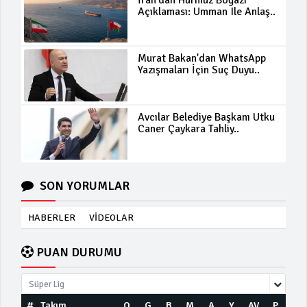
Açıklaması: Umman Ile Anlaş..
Murat Bakan'dan WhatsApp
Yazışmaları İçin Suç Duyu..
Avcılar Belediye Başkanı Utku
Caner Çaykara Tahliy..
SON YORUMLAR
HABERLER
VİDEOLAR
PUAN DURUMU
Süper Lig
#
Takım
O
G
B
M
A
Y
AV
P