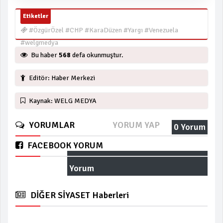
Etiketler
#ÖzgürÖzel #CHP #KaraDüzen #Yargı #Venezuela
#welgmedya
Bu haber
568
defa okunmuştur.
Editör: Haber Merkezi
Kaynak: WELG MEDYA
YORUMLAR
YORUM YAP
0 Yorum
FACEBOOK YORUM
Yorum
DİĞER SİYASET Haberleri