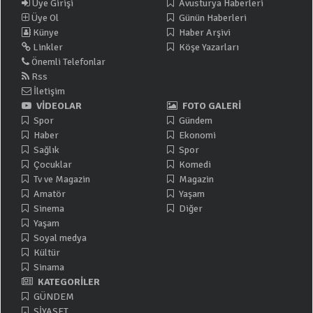
Üye Girişi
Avusturya Haberleri
Üye Ol
Günün Haberleri
Künye
Haber Arşivi
Linkler
Köşe Yazarları
Önemli Telefonlar
Rss
İletişim
VİDEOLAR
FOTO GALERİ
Spor
Gündem
Haber
Ekonomi
Sağlık
Spor
Çocuklar
Komedi
Tv ve Magazin
Magazin
Amatör
Yaşam
Sinema
Diğer
Yaşam
Soyal medya
Kültür
Sinama
KATEGORİLER
GÜNDEM
SİYASET