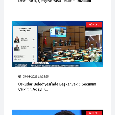
DEM Parti, Çerçeve Yasa Teklifini İmzaladı
GÜNCEL
05-08-2026 14:23:25
Üsküdar Belediyesi'nde Başkanvekili Seçimini
CHP'nin Adayı K..
GÜNCEL