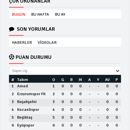
ÇOK OKUNANLAR
BUGÜN
BU HAFTA
BU AY
SON YORUMLAR
HABERLER
VİDEOLAR
PUAN DURUMU
Süper Lig
#
Takım
O
G
B
M
A
Y
AV
P
1
Amed
1
0
0
0
-
-
0
0
2
Erzurumspor FK
2
0
0
0
-
-
0
0
3
Başakşehir
3
0
0
0
-
-
0
0
4
Kocaelispor
4
0
0
0
-
-
0
0
5
Beşiktaş
5
0
0
0
-
-
0
0
6
Eyüpspor
6
0
0
0
-
-
0
0