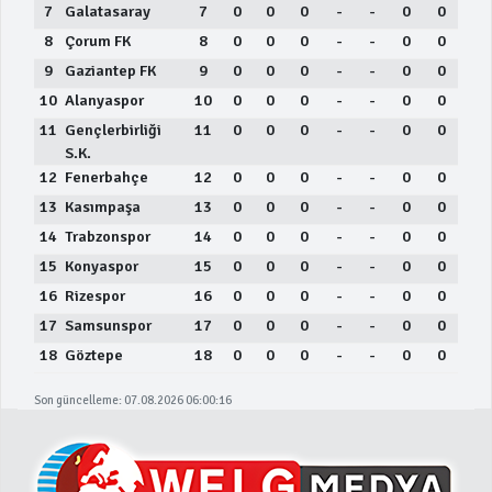
7
Galatasaray
7
0
0
0
-
-
0
0
8
Çorum FK
8
0
0
0
-
-
0
0
9
Gaziantep FK
9
0
0
0
-
-
0
0
10
Alanyaspor
10
0
0
0
-
-
0
0
11
Gençlerbirliği
11
0
0
0
-
-
0
0
S.K.
12
Fenerbahçe
12
0
0
0
-
-
0
0
13
Kasımpaşa
13
0
0
0
-
-
0
0
14
Trabzonspor
14
0
0
0
-
-
0
0
15
Konyaspor
15
0
0
0
-
-
0
0
16
Rizespor
16
0
0
0
-
-
0
0
17
Samsunspor
17
0
0
0
-
-
0
0
18
Göztepe
18
0
0
0
-
-
0
0
Son güncelleme: 07.08.2026 06:00:16