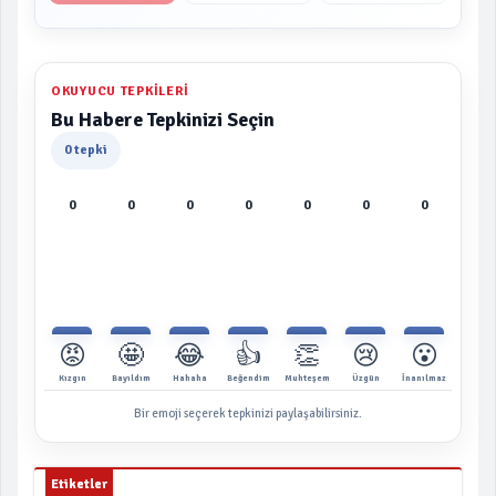
OKUYUCU TEPKILERI
Bu Habere Tepkinizi Seçin
0 tepki
0
0
0
0
0
0
0
😡
🤩
😂
👍
👏
😢
😮
Kızgın
Bayıldım
Hahaha
Beğendim
Muhteşem
Üzgün
İnanılmaz
Bir emoji seçerek tepkinizi paylaşabilirsiniz.
Etiketler