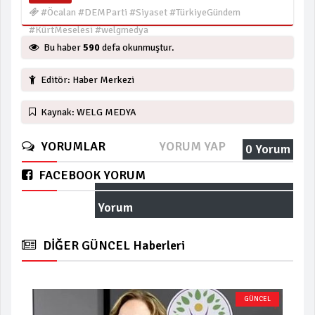
#Öcalan #DEMParti #Siyaset #TürkiyeGündem
#KürtMeselesi #welgmedya
Bu haber
590
defa okunmuştur.
Editör: Haber Merkezi
Kaynak: WELG MEDYA
YORUMLAR
YORUM YAP
0 Yorum
FACEBOOK YORUM
Yorum
DİĞER GÜNCEL Haberleri
GÜNCEL