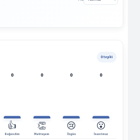
0 tepki
0
0
0
0
👍
👏
😢
😮
Beğendim
Muhteşem
Üzgün
İnanılmaz