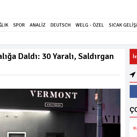
ĞLIK
SPOR
ANALİZ
DEUTSCH
WELG - ÖZEL
SICAK GELİ
lığa Daldı: 30 Yaralı, Saldırgan
İ
Ç
B