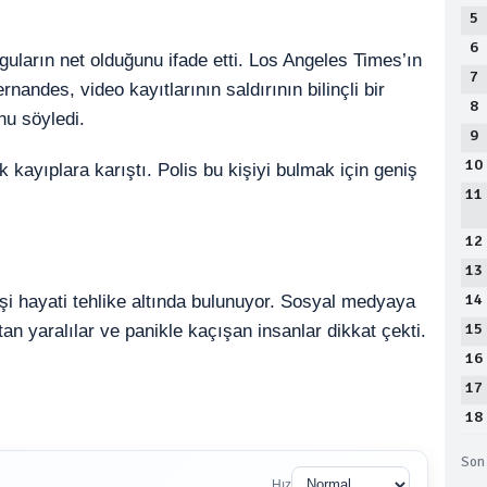
5
6
ulguların net olduğunu ifade etti. Los Angeles Times’ın
7
andes, video kayıtlarının saldırının bilinçli bir
8
nu söyledi.
9
10
 kayıplara karıştı. Polis bu kişiyi bulmak için geniş
11
12
13
14
işi hayati tehlike altında bulunuyor. Sosyal medyaya
15
an yaralılar ve panikle kaçışan insanlar dikkat çekti.
16
17
18
Son 
Hız