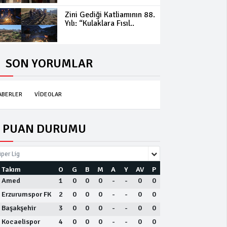
Zini Gediği Katliamının 88.
Yılı: “Kulaklara Fısıl..
SON YORUMLAR
ABERLER
VİDEOLAR
PUAN DURUMU
per Lig
Takım
O
G
B
M
A
Y
AV
P
Amed
1
0
0
0
-
-
0
0
Erzurumspor FK
2
0
0
0
-
-
0
0
Başakşehir
3
0
0
0
-
-
0
0
Kocaelispor
4
0
0
0
-
-
0
0