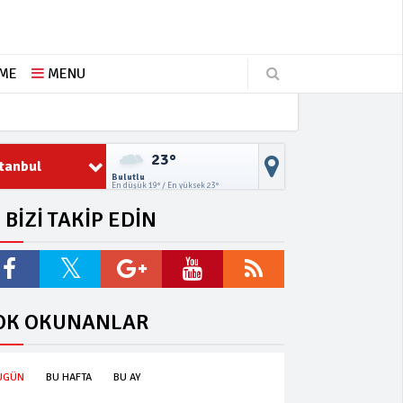
ŞME
MENU
23°
stanbul
Bulutlu
En düşük 19° / En yüksek 23°
BİZİ TAKİP EDİN
OK OKUNANLAR
UGÜN
BU HAFTA
BU AY