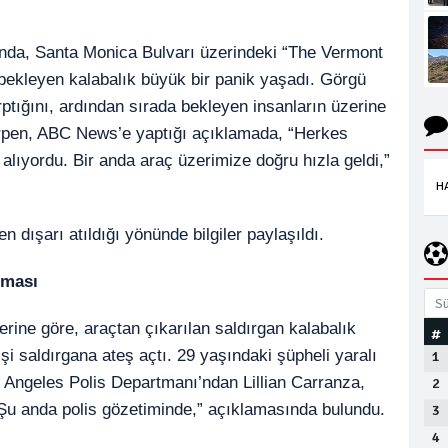
ında, Santa Monica Bulvarı üzerindeki “The Vermont
bekleyen kalabalık büyük bir panik yaşadı. Görgü
rptığını, ardından sırada bekleyen insanların üzerine
erpen, ABC News’e yaptığı açıklamada, “Herkes
 alıyordu. Bir anda araç üzerimize doğru hızla geldi,”
H
 dışarı atıldığı yönünde bilgiler paylaşıldı.
lması
Sü
rine göre, araçtan çıkarılan saldırgan kalabalık
#
işi saldırgana ateş açtı. 29 yaşındaki şüpheli yaralı
1
os Angeles Polis Departmanı’ndan Lillian Carranza,
2
. Şu anda polis gözetiminde,” açıklamasında bulundu.
3
4