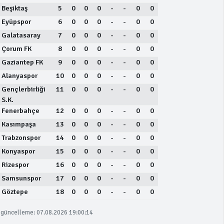
Beşiktaş
5
0
0
0
-
-
0
0
Eyüpspor
6
0
0
0
-
-
0
0
Galatasaray
7
0
0
0
-
-
0
0
Çorum FK
8
0
0
0
-
-
0
0
Gaziantep FK
9
0
0
0
-
-
0
0
Alanyaspor
10
0
0
0
-
-
0
0
Gençlerbirliği
11
0
0
0
-
-
0
0
S.K.
Fenerbahçe
12
0
0
0
-
-
0
0
Kasımpaşa
13
0
0
0
-
-
0
0
Trabzonspor
14
0
0
0
-
-
0
0
Konyaspor
15
0
0
0
-
-
0
0
Rizespor
16
0
0
0
-
-
0
0
Samsunspor
17
0
0
0
-
-
0
0
Göztepe
18
0
0
0
-
-
0
0
güncelleme: 07.08.2026 19:00:14