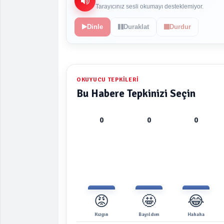
Tarayıcınız sesli okumayı desteklemiyor.
Dinle
Duraklat
Durdur
OKUYUCU TEPKILERI
Bu Habere Tepkinizi Seçin
0
0
0
😡
🤩
😂
Kızgın
Bayıldım
Hahaha