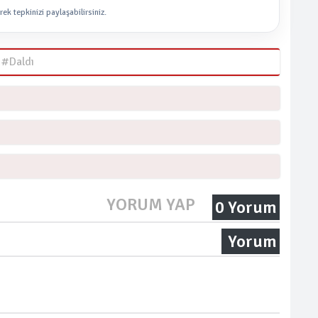
rek tepkinizi paylaşabilirsiniz.
 #Daldı
YORUM YAP
0 Yorum
Yorum