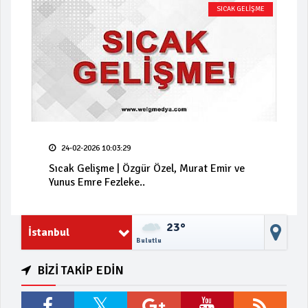
SICAK GELİŞME
24-02-2026 10:03:29
Sıcak Gelişme | Özgür Özel, Murat Emir ve
Yunus Emre Fezleke..
23°
İstanbul
Bulutlu
BİZİ TAKİP EDİN