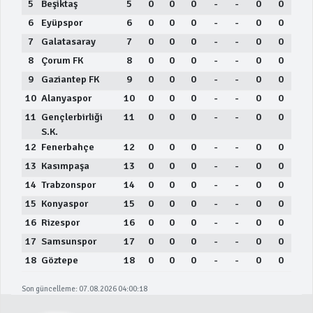
5
Beşiktaş
5
0
0
0
-
-
0
0
6
Eyüpspor
6
0
0
0
-
-
0
0
7
Galatasaray
7
0
0
0
-
-
0
0
8
Çorum FK
8
0
0
0
-
-
0
0
9
Gaziantep FK
9
0
0
0
-
-
0
0
10
Alanyaspor
10
0
0
0
-
-
0
0
11
Gençlerbirliği
11
0
0
0
-
-
0
0
S.K.
12
Fenerbahçe
12
0
0
0
-
-
0
0
13
Kasımpaşa
13
0
0
0
-
-
0
0
14
Trabzonspor
14
0
0
0
-
-
0
0
15
Konyaspor
15
0
0
0
-
-
0
0
16
Rizespor
16
0
0
0
-
-
0
0
17
Samsunspor
17
0
0
0
-
-
0
0
18
Göztepe
18
0
0
0
-
-
0
0
Son güncelleme: 07.08.2026 04:00:18