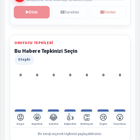
Dinle
Duraklat
Durdur
OKUYUCU TEPKILERI
Bu Habere Tepkinizi Seçin
0 tepki
0
0
0
0
0
0
0
😡
🤩
😂
👍
👏
😢
😮
Kızgın
Bayıldım
Hahaha
Beğendim
Muhteşem
Üzgün
İnanılmaz
Bir emoji seçerek tepkinizi paylaşabilirsiniz.