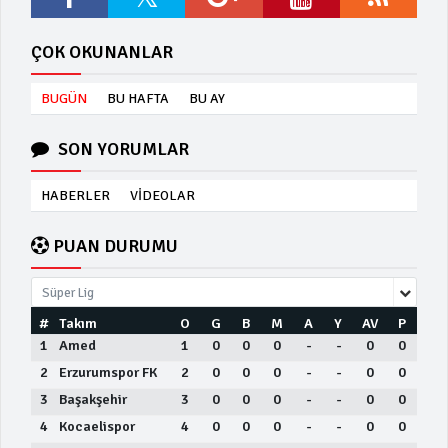
ÇOK OKUNANLAR
BUGÜN
BU HAFTA
BU AY
SON YORUMLAR
HABERLER
VİDEOLAR
PUAN DURUMU
Süper Lig
#
Takım
O
G
B
M
A
Y
AV
P
1
Amed
1
0
0
0
-
-
0
0
2
Erzurumspor FK
2
0
0
0
-
-
0
0
3
Başakşehir
3
0
0
0
-
-
0
0
4
Kocaelispor
4
0
0
0
-
-
0
0