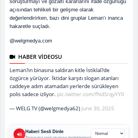
soruşturmayı ve gözaltı kararlarını ifade özgürlüğü
açısından tehlikeli bir gelişme olarak
değerlendirirken, bazı dini gruplar Leman’ı inanca
hakaretle suçladı.
@welgmedya.com
HABER VİDEOSU
Leman?ın binasına saldıran kitle İstiklal?de
özgürce yürüyor. İktidar karşıtı slogan atanları
caddeye adım atamadan yerlerde sürükleyen
polis sadece izliyor.
pic.twitter.com/fNdSrqyYY0
— WELG TV (@welgmedya62)
June 30, 2025
Haberi Sesli Dinle
Tarayıcınız sesli okumayı desteklemiyor.