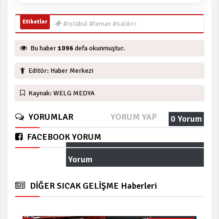
Etiketler
#istabul #leman #saldırı
Bu haber
1096
defa okunmuştur.
Editör: Haber Merkezi
Kaynak: WELG MEDYA
YORUMLAR
YORUM YAP
0 Yorum
FACEBOOK YORUM
Yorum
DİĞER SICAK GELİŞME Haberleri