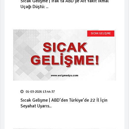
Sıcak Gelişme | Irak’ta ABD’ye Ait Yakıt İkmal
Uçağı Düştü: ..
SICAK GELİŞME
01-03-2026 13:44:37
Sıcak Gelişme | ABD’den Türkiye’de 22 İl İçin
Seyahat Uyarıs..