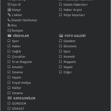
Üye Ol
Günün Haberleri
Künye
Haber Arşivi
Linkler
Köşe Yazarları
Önemli Telefonlar
Rss
İletişim
VİDEOLAR
FOTO GALERİ
Spor
Gündem
Haber
Ekonomi
Sağlık
Spor
Çocuklar
Komedi
Tv ve Magazin
Magazin
Amatör
Yaşam
Sinema
Diğer
Yaşam
Soyal medya
Kültür
Sinama
KATEGORİLER
GÜNDEM
SİYASET