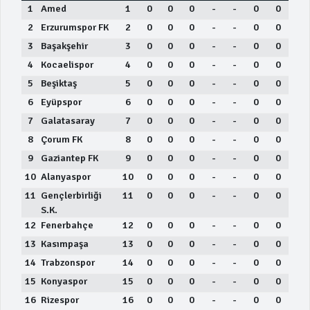
1
Amed
1
0
0
0
-
-
0
0
2
Erzurumspor FK
2
0
0
0
-
-
0
0
3
Başakşehir
3
0
0
0
-
-
0
0
4
Kocaelispor
4
0
0
0
-
-
0
0
5
Beşiktaş
5
0
0
0
-
-
0
0
6
Eyüpspor
6
0
0
0
-
-
0
0
7
Galatasaray
7
0
0
0
-
-
0
0
8
Çorum FK
8
0
0
0
-
-
0
0
9
Gaziantep FK
9
0
0
0
-
-
0
0
10
Alanyaspor
10
0
0
0
-
-
0
0
11
Gençlerbirliği
11
0
0
0
-
-
0
0
S.K.
12
Fenerbahçe
12
0
0
0
-
-
0
0
13
Kasımpaşa
13
0
0
0
-
-
0
0
14
Trabzonspor
14
0
0
0
-
-
0
0
15
Konyaspor
15
0
0
0
-
-
0
0
16
Rizespor
16
0
0
0
-
-
0
0