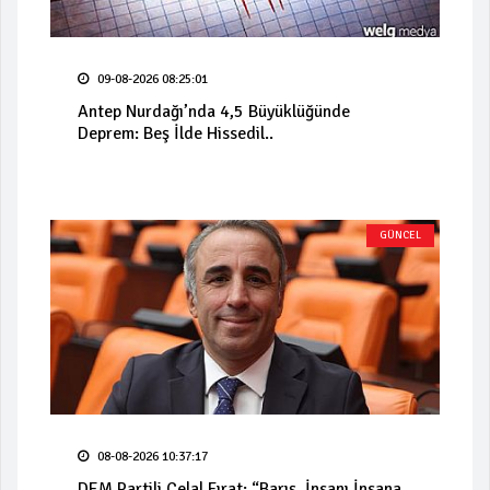
09-08-2026 08:25:01
Antep Nurdağı’nda 4,5 Büyüklüğünde
Deprem: Beş İlde Hissedil..
GÜNCEL
08-08-2026 10:37:17
DEM Partili Celal Fırat: “Barış, İnsanı İnsana