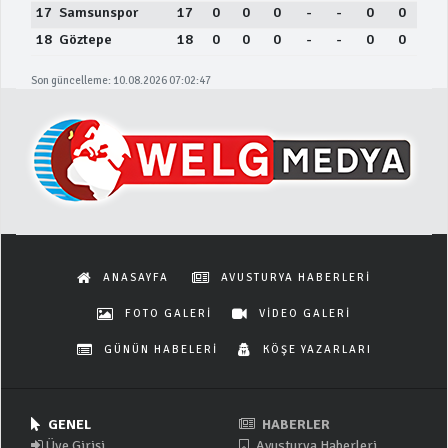
17
Samsunspor
17
0
0
0
-
-
0
0
18
Göztepe
18
0
0
0
-
-
0
0
Son güncelleme: 10.08.2026 07:02:47
ANASAYFA
AVUSTURYA HABERLERİ
FOTO GALERİ
VİDEO GALERİ
GÜNÜN HABELERİ
KÖŞE YAZARLARI
GENEL
HABERLER
Üye Girişi
Avusturya Haberleri