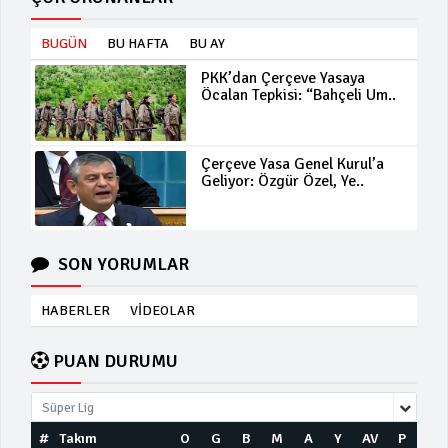
BUGÜN
BU HAFTA
BU AY
PKK’dan Çerçeve Yasaya
Öcalan Tepkisi: “Bahçeli Um..
Çerçeve Yasa Genel Kurul’a
Geliyor: Özgür Özel, Ye..
SON YORUMLAR
HABERLER
VİDEOLAR
PUAN DURUMU
Süper Lig
#
Takım
O
G
B
M
A
Y
AV
P