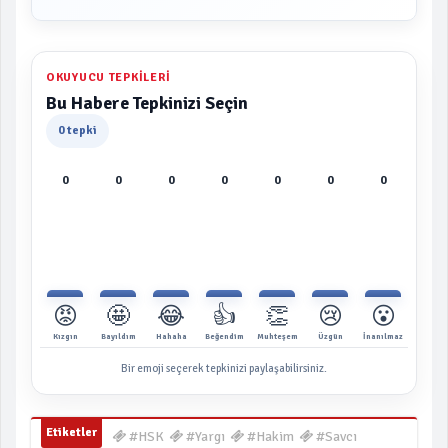
OKUYUCU TEPKILERI
Bu Habere Tepkinizi Seçin
0 tepki
0
0
0
0
0
0
0
😡
🤩
😂
👍
👏
😢
😮
Kızgın
Bayıldım
Hahaha
Beğendim
Muhteşem
Üzgün
İnanılmaz
Bir emoji seçerek tepkinizi paylaşabilirsiniz.
Etiketler
#HSK
#Yargı
#Hakim
#Savcı