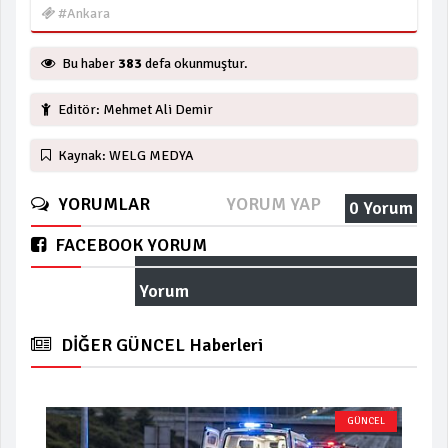
#Ankara
Bu haber
383
defa okunmuştur.
Editör: Mehmet Ali Demir
Kaynak: WELG MEDYA
YORUMLAR
YORUM YAP
0 Yorum
FACEBOOK YORUM
Yorum
DİĞER GÜNCEL Haberleri
GÜNCEL