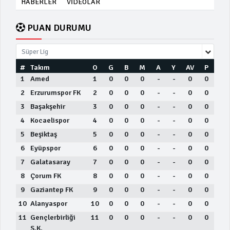
HABERLER
VİDEOLAR
PUAN DURUMU
Süper Lig
#
Takım
O
G
B
M
A
Y
AV
P
1
Amed
1
0
0
0
-
-
0
0
2
Erzurumspor FK
2
0
0
0
-
-
0
0
3
Başakşehir
3
0
0
0
-
-
0
0
4
Kocaelispor
4
0
0
0
-
-
0
0
5
Beşiktaş
5
0
0
0
-
-
0
0
6
Eyüpspor
6
0
0
0
-
-
0
0
7
Galatasaray
7
0
0
0
-
-
0
0
8
Çorum FK
8
0
0
0
-
-
0
0
9
Gaziantep FK
9
0
0
0
-
-
0
0
10
Alanyaspor
10
0
0
0
-
-
0
0
11
Gençlerbirliği
11
0
0
0
-
-
0
0
S.K.