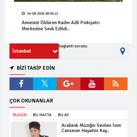
04-08-2026 08:06:21
Annesini Öldüren Kadın Adli Psikiyatri
Merkezine Sevk Edildi..
baglanti sorunu
İstanbul
BİZİ TAKİP EDİN
ÇOK OKUNANLAR
BUGÜN
BU HAFTA
BU AY
Arabesk Müziğin Sevilen İsmi
Cansever Hayatını Kay..