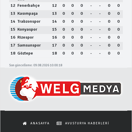
12
Fenerbahçe
12
0
0
0
-
-
0
0
13
Kasımpaşa
13
0
0
0
-
-
0
0
14
Trabzonspor
14
0
0
0
-
-
0
0
15
Konyaspor
15
0
0
0
-
-
0
0
16
Rizespor
16
0
0
0
-
-
0
0
17
Samsunspor
17
0
0
0
-
-
0
0
18
Göztepe
18
0
0
0
-
-
0
0
Son güncelleme: 09.08.2026 10:00:18
ANASAYFA
AVUSTURYA HABERLERİ