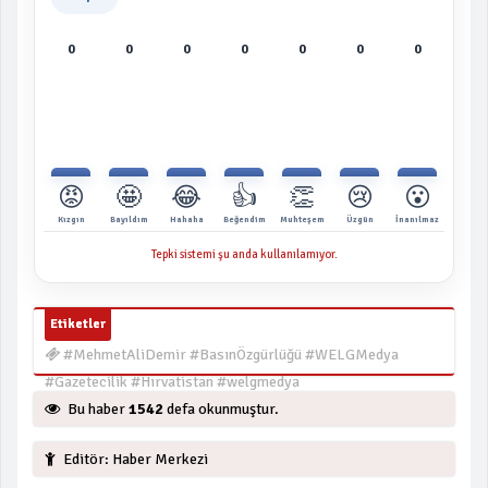
0
0
0
0
0
0
0
😡
🤩
😂
👍
👏
😢
😮
Kızgın
Bayıldım
Hahaha
Beğendim
Muhteşem
Üzgün
İnanılmaz
Tepki sistemi şu anda kullanılamıyor.
Etiketler
#MehmetAliDemir #BasınÖzgürlüğü #WELGMedya
#Gazetecilik #Hırvatistan #welgmedya
Bu haber
1542
defa okunmuştur.
Editör: Haber Merkezi