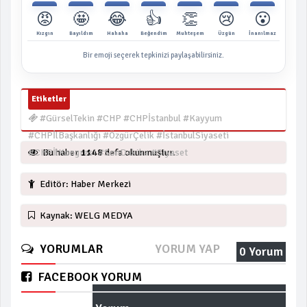
😡
🤩
😂
👍
👏
😢
😮
Kızgın
Bayıldım
Hahaha
Beğendim
Muhteşem
Üzgün
İnanılmaz
Bir emoji seçerek tepkinizi paylaşabilirsiniz.
Etiketler
#GürselTekin #CHP #CHPİstanbul #Kayyum
#CHPİlBaşkanlığı #ÖzgürÇelik #İstanbulSiyaseti
#CHPİlKongresi #SonDakika #Siyaset
Bu haber
1148
defa okunmuştur.
Editör: Haber Merkezi
Kaynak: WELG MEDYA
YORUMLAR
YORUM YAP
0 Yorum
FACEBOOK YORUM