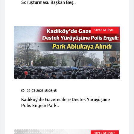
Soruşturması: Başkan Beş..
SICAK GELİŞME
29-03-2026 15:28:45
Kadıköy’de Gazetecilere Destek Yürüyüşüne
Polis Engeli: Park..
SICAK GELİŞME