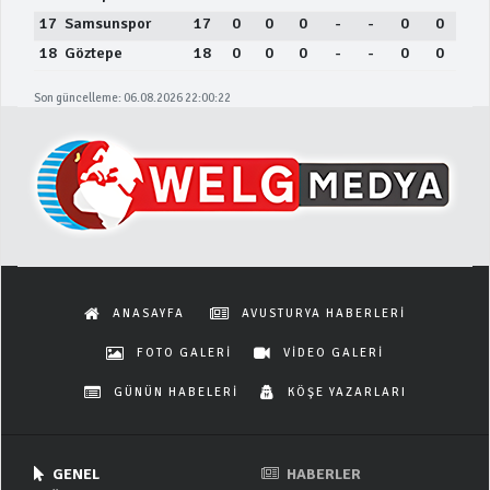
17
Samsunspor
17
0
0
0
-
-
0
0
18
Göztepe
18
0
0
0
-
-
0
0
Son güncelleme: 06.08.2026 22:00:22
ANASAYFA
AVUSTURYA HABERLERİ
FOTO GALERİ
VİDEO GALERİ
GÜNÜN HABELERİ
KÖŞE YAZARLARI
GENEL
HABERLER