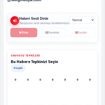
Haberi Sesli Dinle
Tarayıcınız sesli okumayı desteklemiyor.
Dinle
Duraklat
Durdur
OKUYUCU TEPKILERI
Bu Habere Tepkinizi Seçin
0 tepki
0
0
0
0
0
0
0