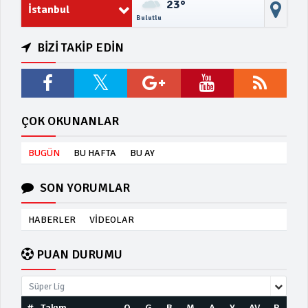
23°
İstanbul
Bulutlu
BİZİ TAKİP EDİN
ÇOK OKUNANLAR
BUGÜN
BU HAFTA
BU AY
SON YORUMLAR
HABERLER
VİDEOLAR
PUAN DURUMU
Süper Lig
#
Takım
O
G
B
M
A
Y
AV
P