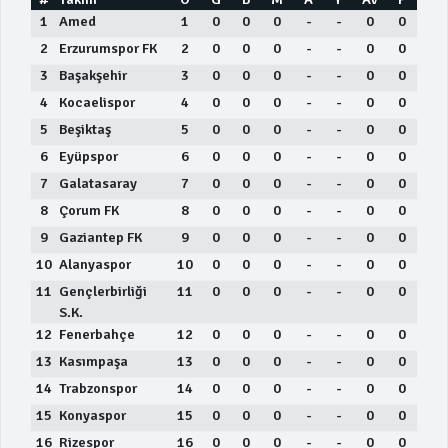
1
Amed
1
0
0
0
-
-
0
0
2
Erzurumspor FK
2
0
0
0
-
-
0
0
3
Başakşehir
3
0
0
0
-
-
0
0
4
Kocaelispor
4
0
0
0
-
-
0
0
5
Beşiktaş
5
0
0
0
-
-
0
0
6
Eyüpspor
6
0
0
0
-
-
0
0
7
Galatasaray
7
0
0
0
-
-
0
0
8
Çorum FK
8
0
0
0
-
-
0
0
9
Gaziantep FK
9
0
0
0
-
-
0
0
10
Alanyaspor
10
0
0
0
-
-
0
0
11
Gençlerbirliği
11
0
0
0
-
-
0
0
S.K.
12
Fenerbahçe
12
0
0
0
-
-
0
0
13
Kasımpaşa
13
0
0
0
-
-
0
0
14
Trabzonspor
14
0
0
0
-
-
0
0
15
Konyaspor
15
0
0
0
-
-
0
0
16
Rizespor
16
0
0
0
-
-
0
0