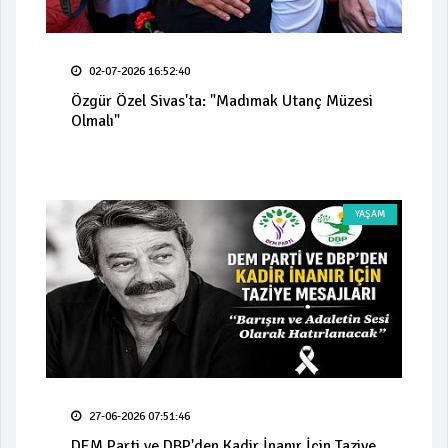
02-07-2026 16:52:40
Özgür Özel Sivas'ta: "Madımak Utanç Müzesi
Olmalı"
YAŞAM
27-06-2026 07:51:46
DEM Parti ve DBP'den Kadir İnanır İçin Taziye