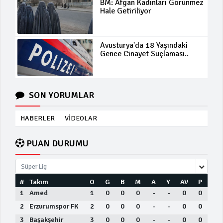
BM: Afgan Kadınları Görünmez
Hale Getiriliyor
Avusturya'da 18 Yaşındaki
Gence Cinayet Suçlaması..
SON YORUMLAR
HABERLER
VİDEOLAR
PUAN DURUMU
Süper Lig
#
Takım
O
G
B
M
A
Y
AV
P
1
Amed
1
0
0
0
-
-
0
0
2
Erzurumspor FK
2
0
0
0
-
-
0
0
3
Başakşehir
3
0
0
0
-
-
0
0