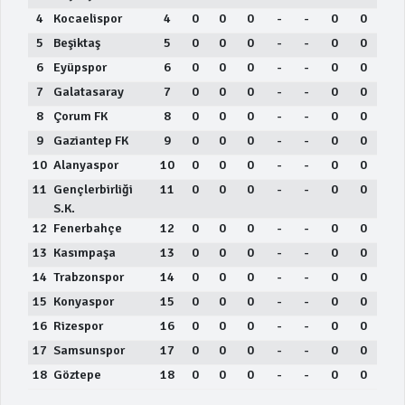
4
Kocaelispor
4
0
0
0
-
-
0
0
5
Beşiktaş
5
0
0
0
-
-
0
0
6
Eyüpspor
6
0
0
0
-
-
0
0
7
Galatasaray
7
0
0
0
-
-
0
0
8
Çorum FK
8
0
0
0
-
-
0
0
9
Gaziantep FK
9
0
0
0
-
-
0
0
10
Alanyaspor
10
0
0
0
-
-
0
0
11
Gençlerbirliği
11
0
0
0
-
-
0
0
S.K.
12
Fenerbahçe
12
0
0
0
-
-
0
0
13
Kasımpaşa
13
0
0
0
-
-
0
0
14
Trabzonspor
14
0
0
0
-
-
0
0
15
Konyaspor
15
0
0
0
-
-
0
0
16
Rizespor
16
0
0
0
-
-
0
0
17
Samsunspor
17
0
0
0
-
-
0
0
18
Göztepe
18
0
0
0
-
-
0
0