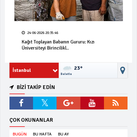
24-06-2026 20:35:46
Kağıt Toplayan Babanın Gururu: Kızı
Üniversiteyi Birincilikl..
23°
İstanbul
Bulutlu
BİZİ TAKİP EDİN
ÇOK OKUNANLAR
BUGÜN
BU HAFTA
BU AY