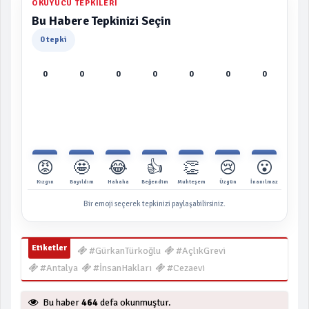
OKUYUCU TEPKILERI
Bu Habere Tepkinizi Seçin
0 tepki
0
0
0
0
0
0
0
😡
🤩
😂
👍
👏
😢
😮
Kızgın
Bayıldım
Hahaha
Beğendim
Muhteşem
Üzgün
İnanılmaz
Bir emoji seçerek tepkinizi paylaşabilirsiniz.
Etiketler
#GürkanTürkoğlu
#AçlıkGrevi
#Antalya
#İnsanHakları
#Cezaevi
Bu haber
464
defa okunmuştur.