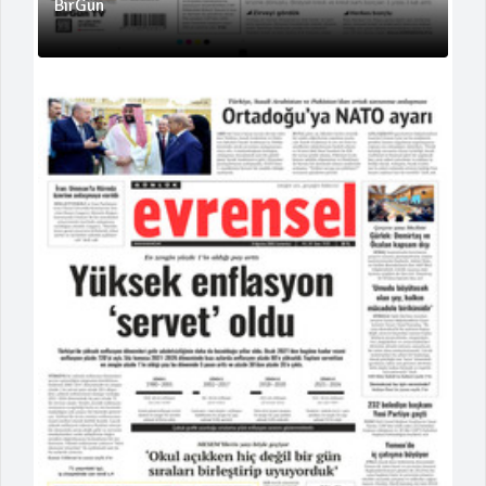
BirGün