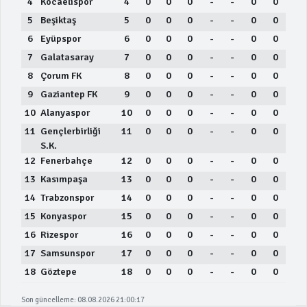
4
Kocaelispor
4
0
0
0
-
-
0
0
5
Beşiktaş
5
0
0
0
-
-
0
0
6
Eyüpspor
6
0
0
0
-
-
0
0
7
Galatasaray
7
0
0
0
-
-
0
0
8
Çorum FK
8
0
0
0
-
-
0
0
9
Gaziantep FK
9
0
0
0
-
-
0
0
10
Alanyaspor
10
0
0
0
-
-
0
0
11
Gençlerbirliği
11
0
0
0
-
-
0
0
S.K.
12
Fenerbahçe
12
0
0
0
-
-
0
0
13
Kasımpaşa
13
0
0
0
-
-
0
0
14
Trabzonspor
14
0
0
0
-
-
0
0
15
Konyaspor
15
0
0
0
-
-
0
0
16
Rizespor
16
0
0
0
-
-
0
0
17
Samsunspor
17
0
0
0
-
-
0
0
18
Göztepe
18
0
0
0
-
-
0
0
Son güncelleme: 08.08.2026 21:00:17