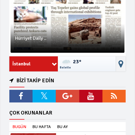
Hürriyet Daily ..
23°
İstanbul
Bulutlu
BİZİ TAKİP EDİN
ÇOK OKUNANLAR
BUGÜN
BU HAFTA
BU AY