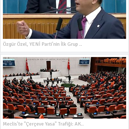
Özgür Özel, YENİ Parti'nin İlk Grup ..
Meclis'te "Çerçeve Yasa" Trafiği: AK..