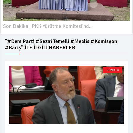
Son Dakika | PKK Yürütme Komitesi'nd..
"#dem Parti #sezai Temelli #meclis #komisyon
#barış" İLE İLGİLİ HABERLER
GÜNDEM