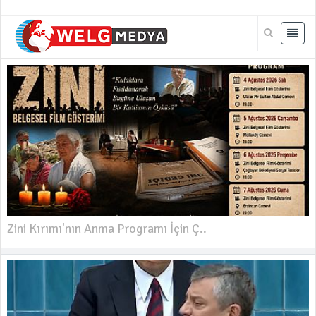
Zini Kırımı'nın Anma Programı İçin Ç..