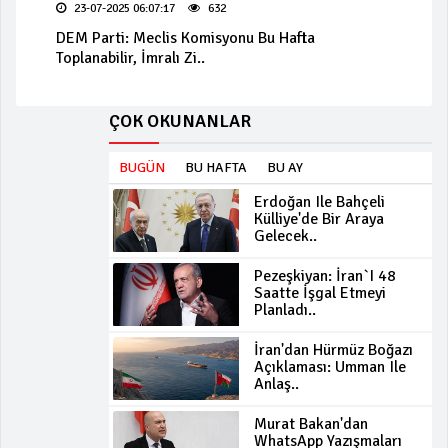
23-07-2025 06:07:17
632
DEM Parti: Meclis Komisyonu Bu Hafta
Toplanabilir, İmralı Zi..
ÇOK OKUNANLAR
BUGÜN
BU HAFTA
BU AY
Erdoğan Ile Bahçeli
Külliye'de Bir Araya
Gelecek..
Pezeşkiyan: İran`ı 48
Saatte İşgal Etmeyi
Planladı..
İran'dan Hürmüz Boğazı
Açıklaması: Umman Ile
Anlaş..
Murat Bakan'dan
WhatsApp Yazışmaları