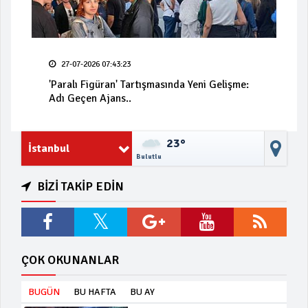
27-07-2026 07:43:23
'Paralı Figüran' Tartışmasında Yeni Gelişme:
Adı Geçen Ajans..
23°
İstanbul
Bulutlu
BİZİ TAKİP EDİN
ÇOK OKUNANLAR
BUGÜN
BU HAFTA
BU AY