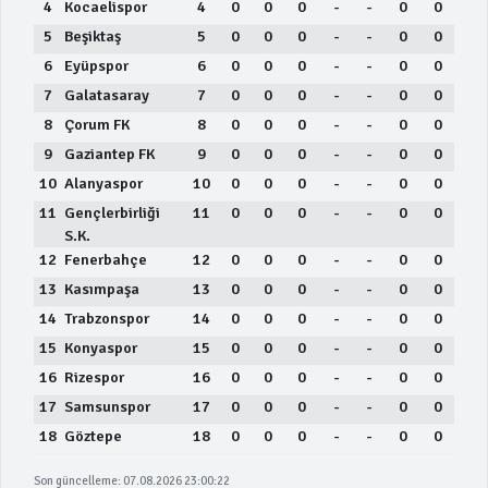
4
Kocaelispor
4
0
0
0
-
-
0
0
5
Beşiktaş
5
0
0
0
-
-
0
0
6
Eyüpspor
6
0
0
0
-
-
0
0
7
Galatasaray
7
0
0
0
-
-
0
0
8
Çorum FK
8
0
0
0
-
-
0
0
9
Gaziantep FK
9
0
0
0
-
-
0
0
10
Alanyaspor
10
0
0
0
-
-
0
0
11
Gençlerbirliği
11
0
0
0
-
-
0
0
S.K.
12
Fenerbahçe
12
0
0
0
-
-
0
0
13
Kasımpaşa
13
0
0
0
-
-
0
0
14
Trabzonspor
14
0
0
0
-
-
0
0
15
Konyaspor
15
0
0
0
-
-
0
0
16
Rizespor
16
0
0
0
-
-
0
0
17
Samsunspor
17
0
0
0
-
-
0
0
18
Göztepe
18
0
0
0
-
-
0
0
Son güncelleme: 07.08.2026 23:00:22