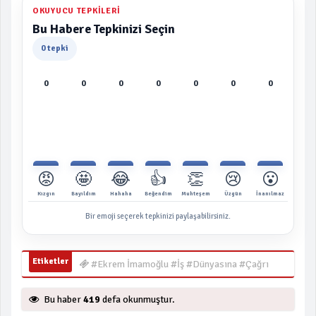
OKUYUCU TEPKILERI
Bu Habere Tepkinizi Seçin
0 tepki
0
0
0
0
0
0
0
😡
🤩
😂
👍
👏
😢
😮
Kızgın
Bayıldım
Hahaha
Beğendim
Muhteşem
Üzgün
İnanılmaz
Bir emoji seçerek tepkinizi paylaşabilirsiniz.
Etiketler
#Ekrem İmamoğlu #İş #Dünyasına #Çağrı
Bu haber
419
defa okunmuştur.