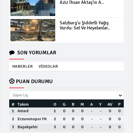
Aziz İhsan Aktaş'ın A..
Salzburg'u Şiddetli Yağış
Vurdu: Sel Ve Heyelanlar..
SON YORUMLAR
HABERLER
VİDEOLAR
PUAN DURUMU
Süper Lig
#
Takım
O
G
B
M
A
Y
AV
P
1
Amed
1
0
0
0
-
-
0
0
2
Erzurumspor FK
2
0
0
0
-
-
0
0
3
Başakşehir
3
0
0
0
-
-
0
0