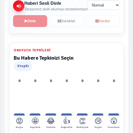
Haberi Sesli Dinle
Tarayıcınız sesli okumayı desteklemiyor.
Dinle
Duraklat
Durdur
OKUYUCU TEPKILERI
Bu Habere Tepkinizi Seçin
0 tepki
0
0
0
0
0
0
0
😡
🤩
😂
👍
👏
😢
😮
Kızgın
Bayıldım
Hahaha
Beğendim
Muhteşem
Üzgün
İnanılmaz