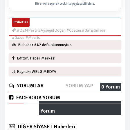
Bir emoji seçerek tepkinizi paylaşabilirsiniz.
Etiketler
#DEMParti #AyşegülDoğan #Öcalan #BarışSüreci
#Gazze #Meclis
Bu haber
847
defa okunmuştur.
Editör: Haber Merkezi
Kaynak: WELG MEDYA
YORUMLAR
YORUM YAP
0 Yorum
FACEBOOK YORUM
Yorum
DİĞER SİYASET Haberleri