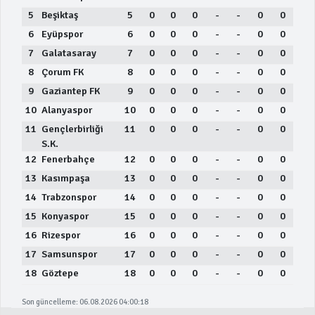
5
Beşiktaş
5
0
0
0
-
-
0
0
6
Eyüpspor
6
0
0
0
-
-
0
0
7
Galatasaray
7
0
0
0
-
-
0
0
8
Çorum FK
8
0
0
0
-
-
0
0
9
Gaziantep FK
9
0
0
0
-
-
0
0
10
Alanyaspor
10
0
0
0
-
-
0
0
11
Gençlerbirliği
11
0
0
0
-
-
0
0
S.K.
12
Fenerbahçe
12
0
0
0
-
-
0
0
13
Kasımpaşa
13
0
0
0
-
-
0
0
14
Trabzonspor
14
0
0
0
-
-
0
0
15
Konyaspor
15
0
0
0
-
-
0
0
16
Rizespor
16
0
0
0
-
-
0
0
17
Samsunspor
17
0
0
0
-
-
0
0
18
Göztepe
18
0
0
0
-
-
0
0
Son güncelleme: 06.08.2026 04:00:18