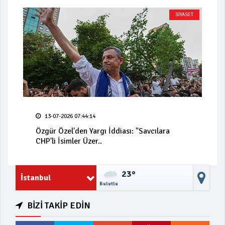
SİYASET
13-07-2026 07:44:14
Özgür Özel'den Yargı İddiası: "Savcılara
CHP'li İsimler Üzer..
23°
İstanbul
Bulutlu
BİZİ TAKİP EDİN