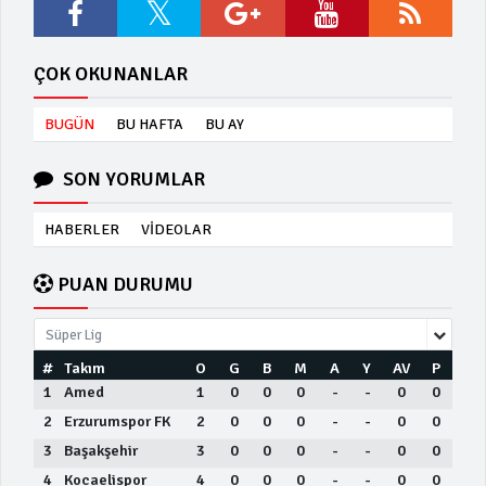
ÇOK OKUNANLAR
BUGÜN
BU HAFTA
BU AY
SON YORUMLAR
HABERLER
VİDEOLAR
PUAN DURUMU
Süper Lig
#
Takım
O
G
B
M
A
Y
AV
P
1
Amed
1
0
0
0
-
-
0
0
2
Erzurumspor FK
2
0
0
0
-
-
0
0
3
Başakşehir
3
0
0
0
-
-
0
0
4
Kocaelispor
4
0
0
0
-
-
0
0