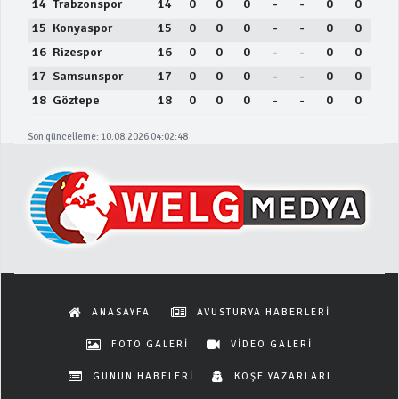
14
Trabzonspor
14
0
0
0
-
-
0
0
15
Konyaspor
15
0
0
0
-
-
0
0
16
Rizespor
16
0
0
0
-
-
0
0
17
Samsunspor
17
0
0
0
-
-
0
0
18
Göztepe
18
0
0
0
-
-
0
0
Son güncelleme: 10.08.2026 04:02:48
ANASAYFA
AVUSTURYA HABERLERİ
FOTO GALERİ
VİDEO GALERİ
GÜNÜN HABELERİ
KÖŞE YAZARLARI