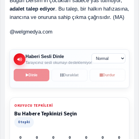
Bugün Dêrsim’in çocukları sadece yas tutmuyor,
adalet talep ediyor
. Bu talep, bir halkın hafızasına,
inancına ve onuruna sahip çıkma çağrısıdır. (MA)
@welgmedya.com
Haberi Sesli Dinle
Tarayıcınız sesli okumayı desteklemiyor.
Dinle
Duraklat
Durdur
OKUYUCU TEPKILERI
Bu Habere Tepkinizi Seçin
0 tepki
0
0
0
0
0
0
0