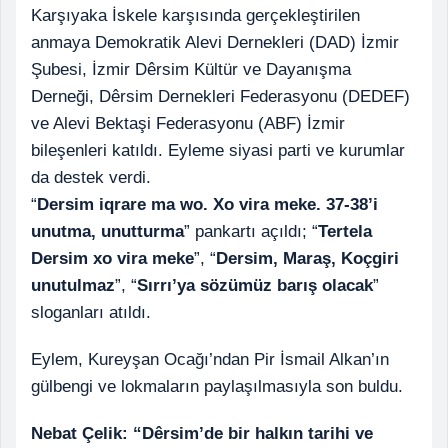
Karşıyaka İskele karşısında gerçekleştirilen
anmaya Demokratik Alevi Dernekleri (DAD) İzmir
Şubesi, İzmir Dêrsim Kültür ve Dayanışma
Derneği, Dêrsim Dernekleri Federasyonu (DEDEF)
ve Alevi Bektaşi Federasyonu (ABF) İzmir
bileşenleri katıldı. Eyleme siyasi parti ve kurumlar
da destek verdi.
“
Dersim iqrare ma wo. Xo vira meke. 37-38’i
unutma, unutturma
” pankartı açıldı; “
Tertela
Dersim xo vira meke
”, “
Dersim, Maraş, Koçgiri
unutulmaz
”, “
Sırrı’ya sözümüz barış olacak
”
sloganları atıldı.
Eylem, Kureyşan Ocağı’ndan Pir İsmail Alkan’ın
gülbengi ve lokmaların paylaşılmasıyla son buldu.
Nebat Çelik: “Dêrsim’de bir halkın tarihi ve