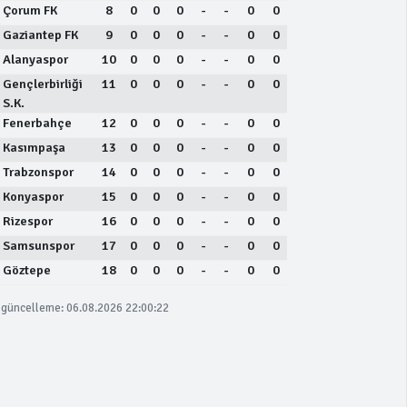
Çorum FK
8
0
0
0
-
-
0
0
Gaziantep FK
9
0
0
0
-
-
0
0
Alanyaspor
10
0
0
0
-
-
0
0
Gençlerbirliği
11
0
0
0
-
-
0
0
S.K.
Fenerbahçe
12
0
0
0
-
-
0
0
Kasımpaşa
13
0
0
0
-
-
0
0
Trabzonspor
14
0
0
0
-
-
0
0
Konyaspor
15
0
0
0
-
-
0
0
Rizespor
16
0
0
0
-
-
0
0
Samsunspor
17
0
0
0
-
-
0
0
Göztepe
18
0
0
0
-
-
0
0
güncelleme: 06.08.2026 22:00:22