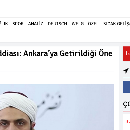
ĞLIK
SPOR
ANALİZ
DEUTSCH
WELG - ÖZEL
SICAK GELİ
diası: Ankara’ya Getirildiği Öne
İ
Ç
B