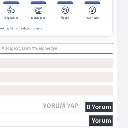
👍
👏
😢
😮
Beğendim
Muhteşem
Üzgün
İnanılmaz
rek tepkinizi paylaşabilirsiniz.
 #BölgeSiyaseti #welgmedya
YORUM YAP
0 Yorum
Yorum