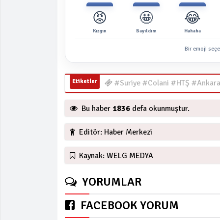
😡
🤩
😂
Kızgın
Bayıldım
Hahaha
Bir emoji seçe
Etiketler
#Suriye #Colani #HTŞ #Ankara
Bu haber
1836
defa okunmuştur.
Editör: Haber Merkezi
Kaynak: WELG MEDYA
YORUMLAR
FACEBOOK YORUM