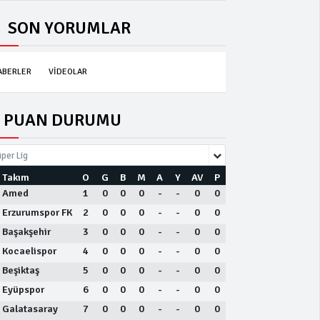
SON YORUMLAR
ABERLER
VİDEOLAR
PUAN DURUMU
per Lig
Takım
O
G
B
M
A
Y
AV
P
Amed
1
0
0
0
-
-
0
0
Erzurumspor FK
2
0
0
0
-
-
0
0
Başakşehir
3
0
0
0
-
-
0
0
Kocaelispor
4
0
0
0
-
-
0
0
Beşiktaş
5
0
0
0
-
-
0
0
Eyüpspor
6
0
0
0
-
-
0
0
Galatasaray
7
0
0
0
-
-
0
0