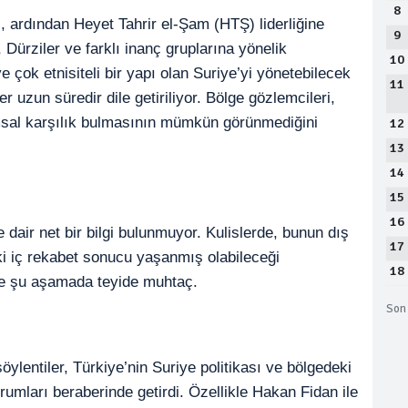
8
, ardından Heyet Tahrir el-Şam (HTŞ) liderliğine
9
, Dürziler ve farklı inanç gruplarına yönelik
10
ve çok etnisiteli bir yapı olan Suriye’yi yönetebilecek
11
er uzun süredir dile getiriliyor. Bölge gözlemcileri,
lumsal karşılık bulmasının mümkün görünmediğini
12
13
14
15
16
e dair net bir bilgi bulunmuyor. Kulislerde, bunun dış
17
ki iç rekabet sonucu yaşanmış olabileceği
18
de şu aşamada teyide muhtaç.
Son 
”
öylentiler, Türkiye’nin Suriye politikası ve bölgedeki
yorumları beraberinde getirdi. Özellikle Hakan Fidan ile