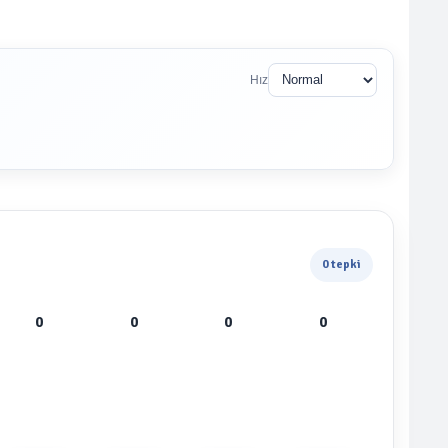
Hız
0 tepki
0
0
0
0