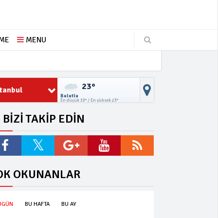
ŞME
MENU
23°
stanbul
Bulutlu
En düşük 19° / En yüksek 23°
BİZİ TAKİP EDİN
OK OKUNANLAR
UGÜN
BU HAFTA
BU AY