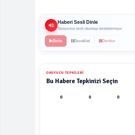
Haberi Sesli Dinle
Tarayıcınız sesli okumayı desteklemiyor.
Dinle
Duraklat
Durdur
OKUYUCU TEPKILERI
Bu Habere Tepkinizi Seçin
0
0
0