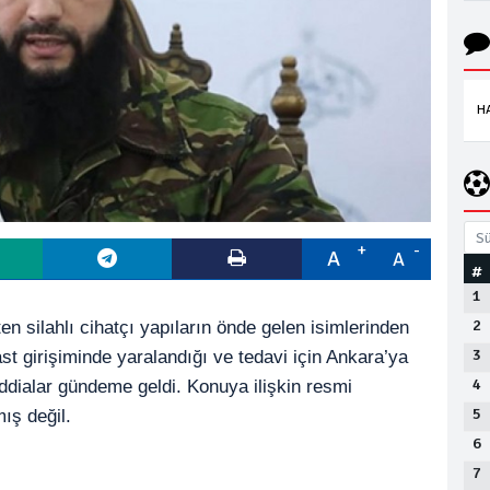
H
Sü
A
A
#
1
2
en silahlı cihatçı yapıların önde gelen isimlerinden
3
st girişiminde yaralandığı ve tedavi için Ankara’ya
4
ddialar gündeme geldi. Konuya ilişkin resmi
5
ış değil.
6
7