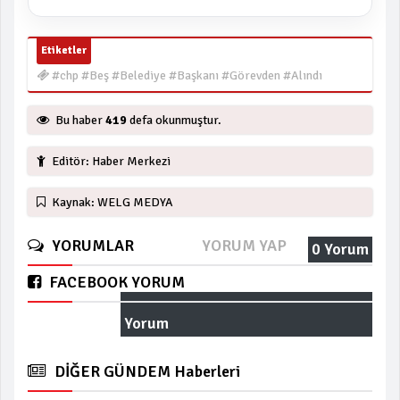
Etiketler
#chp #Beş #Belediye #Başkanı #Görevden #Alındı
Bu haber
419
defa okunmuştur.
Editör: Haber Merkezi
Kaynak: WELG MEDYA
YORUMLAR
YORUM YAP
0 Yorum
FACEBOOK YORUM
Yorum
DİĞER GÜNDEM Haberleri