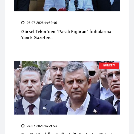
26-07-2026 14:59:46
Gürsel Tekin`den `Paralı Figüran` İddialarına
Yanıt: Gazetec..
GÜNDEM
24-07-2026 14:21:53