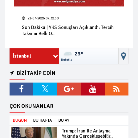
21-07-2026 07:32:50
Son Dakika | YKS Sonuçları Açıklandı: Tercih
Takvimi Belli O..
23°
İstanbul
Bulutlu
BİZİ TAKİP EDİN
ÇOK OKUNANLAR
BUGÜN
BU HAFTA
BU AY
Trump: İran Ile Anlaşma
Yakında Gerçekleşebilir..