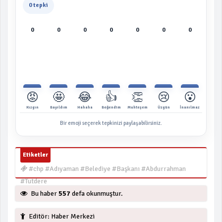
0 tepki
0
0
0
0
0
0
0
😡
🤩
😂
👍
👏
😢
😮
Kızgın
Bayıldım
Hahaha
Beğendim
Muhteşem
Üzgün
İnanılmaz
Bir emoji seçerek tepkinizi paylaşabilirsiniz.
Etiketler
#chp #Adıyaman #Belediye #Başkanı #Abdurrahman
#Tutdere
Bu haber
557
defa okunmuştur.
Editör: Haber Merkezi