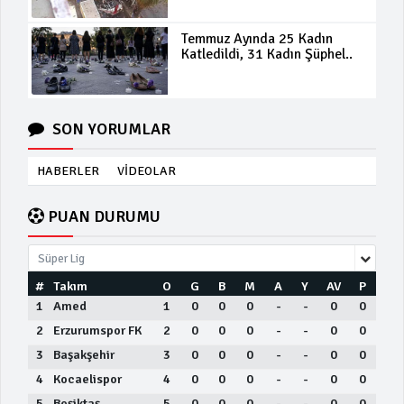
Temmuz Ayında 25 Kadın
Katledildi, 31 Kadın Şüphel..
SON YORUMLAR
HABERLER
VİDEOLAR
PUAN DURUMU
Süper Lig
#
Takım
O
G
B
M
A
Y
AV
P
1
Amed
1
0
0
0
-
-
0
0
2
Erzurumspor FK
2
0
0
0
-
-
0
0
3
Başakşehir
3
0
0
0
-
-
0
0
4
Kocaelispor
4
0
0
0
-
-
0
0
5
Beşiktaş
5
0
0
0
-
-
0
0