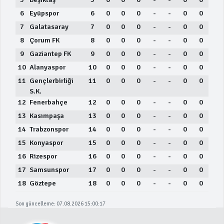
6
Eyüpspor
6
0
0
0
-
-
0
0
7
Galatasaray
7
0
0
0
-
-
0
0
8
Çorum FK
8
0
0
0
-
-
0
0
9
Gaziantep FK
9
0
0
0
-
-
0
0
10
Alanyaspor
10
0
0
0
-
-
0
0
11
Gençlerbirliği
11
0
0
0
-
-
0
0
S.K.
12
Fenerbahçe
12
0
0
0
-
-
0
0
13
Kasımpaşa
13
0
0
0
-
-
0
0
14
Trabzonspor
14
0
0
0
-
-
0
0
15
Konyaspor
15
0
0
0
-
-
0
0
16
Rizespor
16
0
0
0
-
-
0
0
17
Samsunspor
17
0
0
0
-
-
0
0
18
Göztepe
18
0
0
0
-
-
0
0
Son güncelleme: 07.08.2026 15:00:17