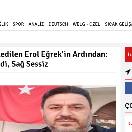
ĞLIK
SPOR
ANALİZ
DEUTSCH
WELG - ÖZEL
SICAK GELİ
edilen Erol Eğrek’in Ardından:
İ
di, Sağ Sessiz
Ç
B