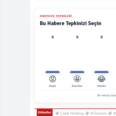
OKUYUCU TEPKILERI
Bu Habere Tepkinizi Seçin
0
0
0
😡
🤩
😂
Kızgın
Bayıldım
Hahaha
Bir emoji seçe
Etiketler
Çalık Holding
#Önünde
#