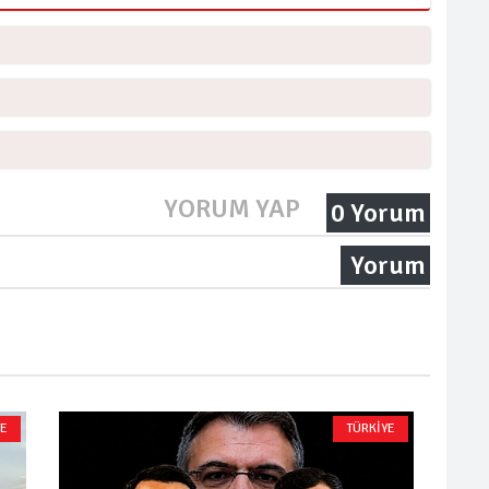
YORUM YAP
0 Yorum
Yorum
YE
TÜRKİYE