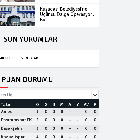
Kuşadası Belediyesi'ne
Üçüncü Dalga Operasyon:
Bül..
SON YORUMLAR
ABERLER
VİDEOLAR
PUAN DURUMU
per Lig
Takım
O
G
B
M
A
Y
AV
P
Amed
1
0
0
0
-
-
0
0
Erzurumspor FK
2
0
0
0
-
-
0
0
Başakşehir
3
0
0
0
-
-
0
0
Kocaelispor
4
0
0
0
-
-
0
0