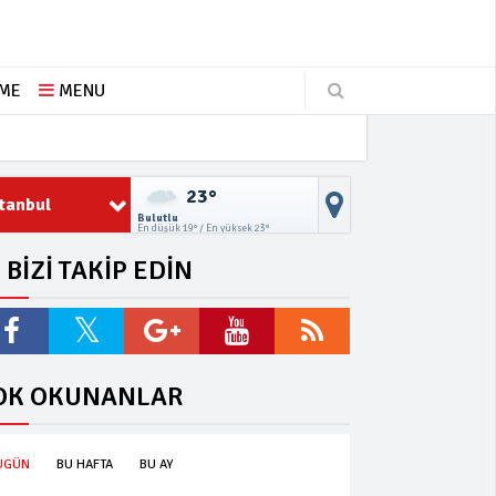
ŞME
MENU
23°
stanbul
Bulutlu
En düşük 19° / En yüksek 23°
BİZİ TAKİP EDİN
OK OKUNANLAR
UGÜN
BU HAFTA
BU AY