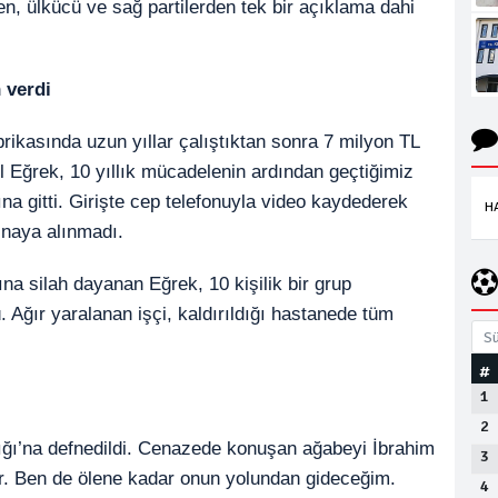
ken, ülkücü ve sağ partilerden tek bir açıklama dahi
 verdi
rikasında uzun yıllar çalıştıktan sonra 7 milyon TL
l Eğrek, 10 yıllık mücadelenin ardından geçtiğimiz
na gitti. Girişte cep telefonuyla video kaydederek
H
inaya alınmadı.
na silah dayanan Eğrek, 10 kişilik bir grup
. Ağır yaralanan işçi, kaldırıldığı hastanede tüm
Sü
#
1
2
ığı’na defnedildi. Cenazede konuşan ağabeyi İbrahim
3
r. Ben de ölene kadar onun yolundan gideceğim.
4