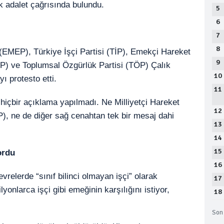
k adalet çağrısında bulundu.
5
6
7
8
(EMEP), Türkiye İşçi Partisi (TİP), Emekçi Hareket
9
İDP) ve Toplumsal Özgürlük Partisi (TÖP) Çalık
10
ı protesto etti.
11
hiçbir açıklama yapılmadı. Ne Milliyetçi Hareket
12
P), ne de diğer sağ cenahtan tek bir mesaj dahi
13
14
15
ordu
16
vrelerde “sınıf bilinci olmayan işçi” olarak
17
onlarca işçi gibi emeğinin karşılığını istiyor,
18
Son 