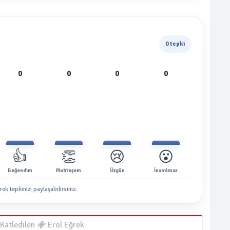
0 tepki
0
0
0
0
👍
👏
😢
😮
Beğendim
Muhteşem
Üzgün
İnanılmaz
rek tepkinizi paylaşabilirsiniz.
Katledilen
Erol Eğrek