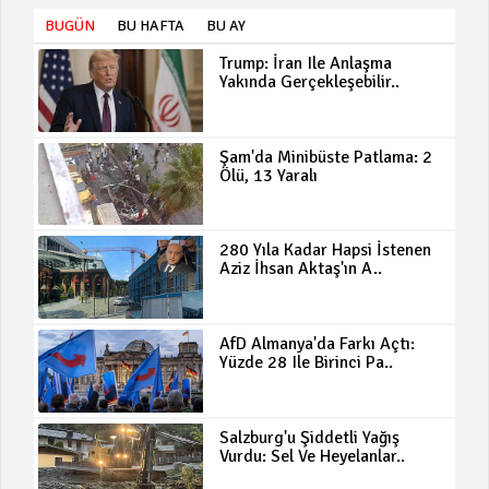
BUGÜN
BU HAFTA
BU AY
Trump: İran Ile Anlaşma
Yakında Gerçekleşebilir..
Şam'da Minibüste Patlama: 2
Ölü, 13 Yaralı
280 Yıla Kadar Hapsi İstenen
Aziz İhsan Aktaş'ın A..
AfD Almanya'da Farkı Açtı:
Yüzde 28 Ile Birinci Pa..
Salzburg'u Şiddetli Yağış
Vurdu: Sel Ve Heyelanlar..