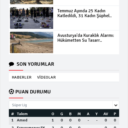
Temmuz Ayında 25 Kadın
Katledildi, 31 Kadın Şüphel..
Avusturya'da Kuraklık Alarmı:
Hükümetten Su Tasarr..
SON YORUMLAR
HABERLER
VİDEOLAR
PUAN DURUMU
Süper Lig
#
Takım
O
G
B
M
A
Y
AV
P
1
Amed
1
0
0
0
-
-
0
0
2
Erzurumspor FK
2
0
0
0
-
-
0
0