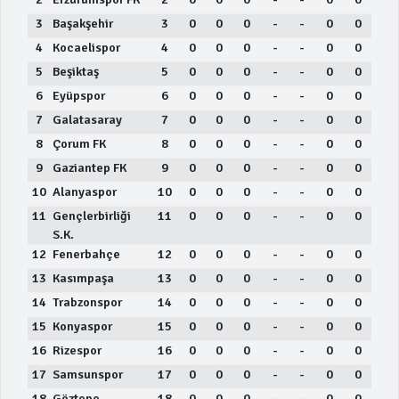
3
Başakşehir
3
0
0
0
-
-
0
0
4
Kocaelispor
4
0
0
0
-
-
0
0
5
Beşiktaş
5
0
0
0
-
-
0
0
6
Eyüpspor
6
0
0
0
-
-
0
0
7
Galatasaray
7
0
0
0
-
-
0
0
8
Çorum FK
8
0
0
0
-
-
0
0
9
Gaziantep FK
9
0
0
0
-
-
0
0
10
Alanyaspor
10
0
0
0
-
-
0
0
11
Gençlerbirliği
11
0
0
0
-
-
0
0
S.K.
12
Fenerbahçe
12
0
0
0
-
-
0
0
13
Kasımpaşa
13
0
0
0
-
-
0
0
14
Trabzonspor
14
0
0
0
-
-
0
0
15
Konyaspor
15
0
0
0
-
-
0
0
16
Rizespor
16
0
0
0
-
-
0
0
17
Samsunspor
17
0
0
0
-
-
0
0
18
Göztepe
18
0
0
0
-
-
0
0