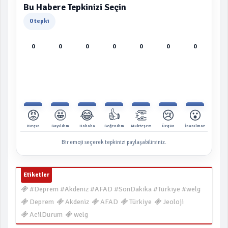
Bu Habere Tepkinizi Seçin
0 tepki
0
0
0
0
0
0
0
😡
🤩
😂
👍
👏
😢
😮
Kızgın
Bayıldım
Hahaha
Beğendim
Muhteşem
Üzgün
İnanılmaz
Bir emoji seçerek tepkinizi paylaşabilirsiniz.
Etiketler
#Deprem #Akdeniz #AFAD #SonDakika #Türkiye #welg
Deprem
Akdeniz
AFAD
Türkiye
Jeoloji
AcilDurum
welg