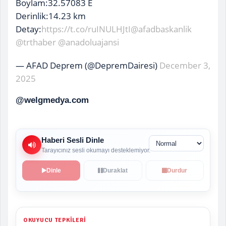
Boylam:32.57083 E
Derinlik:14.23 km
Detay:
https://t.co/ruINULHJtI
@afadbaskanlik
@trthaber
@anadoluajansi
— AFAD Deprem (@DepremDairesi)
December 3,
2025
@welgmedya.com
Haberi Sesli Dinle
Tarayıcınız sesli okumayı desteklemiyor.
Dinle
Duraklat
Durdur
OKUYUCU TEPKILERI